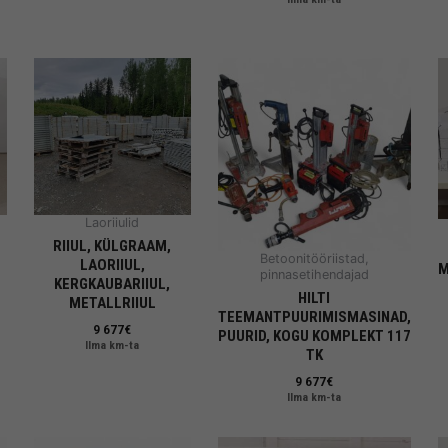
Laoriiulid
RIIUL, KÜLGRAAM,
Betoonitööriistad,
LAORIIUL,
M
pinnasetihendajad
KERGKAUBARIIUL,
HILTI
METALLRIIUL
TEEMANTPUURIMISMASINAD,
9 677
€
PUURID, KOGU KOMPLEKT 117
Ilma km-ta
TK
9 677
€
Ilma km-ta