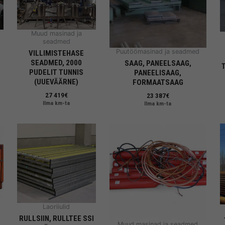
Muud masinad ja
seadmed
Puutöömasinad ja seadmed
VILLIMISTEHASE
SEADMED, 2000
SAAG, PANEELSAAG,
PUDELIT TUNNIS
PANEELISAAG,
(UUEVÄÄRNE)
FORMAATSAAG
27 419
€
23 387
€
Ilma km-ta
Ilma km-ta
Laoriiulid
d
RULLSIIN, RULLTEE SSI
Muud masinad ja seadmed