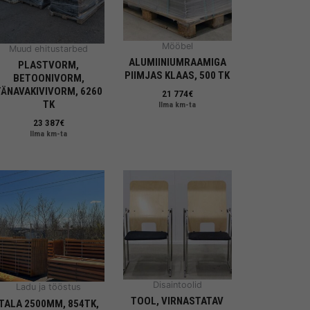
Mööbel
Muud ehitustarbed
ALUMIINIUMRAAMIGA
PLASTVORM,
PIIMJAS KLAAS, 500 TK
BETOONIVORM,
TÄNAVAKIVIVORM, 6260
21 774
€
TK
Ilma km-ta
23 387
€
Ilma km-ta
Disaintoolid
Ladu ja tööstus
TOOL, VIRNASTATAV
TALA 2500MM, 854TK,