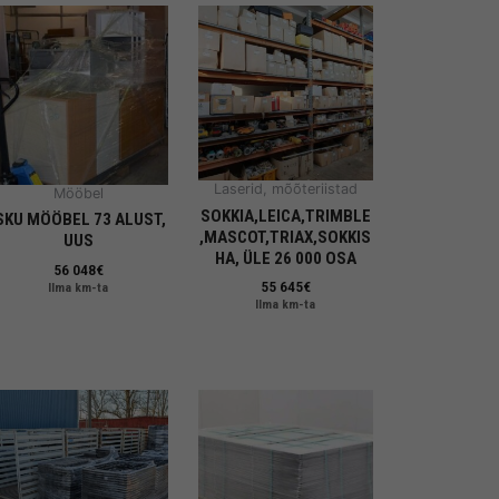
Laserid, mõõteriistad
Mööbel
SOKKIA,LEICA,TRIMBLE​
SKU MÖÖBEL 73 ALUST,
,MASCOT,TRIAX,SOKKIS​
UUS
HA, ÜLE 26 000 OSA
56 048
€
55 645
€
Ilma km-ta
Ilma km-ta