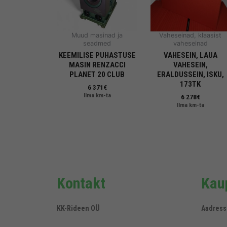
Muud masinad ja
Vaheseinad, klaasist
seadmed
vaheseinad
KEEMILISE PUHASTUSE
VAHESEIN, LAUA
MASIN RENZACCI
VAHESEIN,
PLANET 20 CLUB
ERALDUSSEIN, ISKU,
173TK
6 371
€
Ilma km-ta
6 278
€
Ilma km-ta
Kontakt
Kaup
KK-Rideen OÜ
Aadress