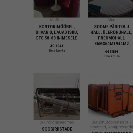
Mööbel
Muu
KONTORIMÖÖBEL,
SOOME PÄRITOLU
DIIVANID, LAUAD ISKU,
HALL, ÜLERÕHUHALL,
EFG 50-60 INIMESELE
PNEUMOHALL
36MX54M1944M2
49 194
€
Ilma km-ta
44 355
€
Ilma km-ta
Suurköögiseadmed
Suruõhutööriistad ja -
seadmed, kompressori
SÖÖGIRIISTADE