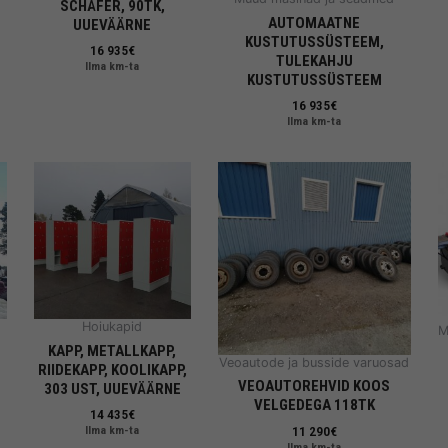
SCHÄFER, 90TK,
AUTOMAATNE
UUEVÄÄRNE
KUSTUTUSSÜSTEEM,
16 935
€
TULEKAHJU
Ilma km-ta
KUSTUTUSSÜSTEEM
16 935
€
Ilma km-ta
Hoiukapid
M
KAPP, METALLKAPP,
Veoautode ja busside varuosad
RIIDEKAPP, KOOLIKAPP,
VEOAUTOREHVID KOOS
303 UST, UUEVÄÄRNE
VELGEDEGA 118TK
14 435
€
11 290
€
Ilma km-ta
Ilma km-ta