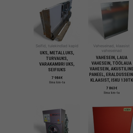
Seifid, tulekindlad kapid
Vaheseinad, klaasist
vaheseinad
UKS, METALLUKS,
VAHESEIN, LAUA
TURVAUKS,
VAHESEIN, TÖÖLAUA
VARAKAMBRI UKS,
VAHESEIN, AKUSTILIN
SEIFIUKS
PANEEL, ERALDUSSEIN
7 984
€
KLAASIST, ISKU 130TK
Ilma km-ta
7 863
€
Ilma km-ta