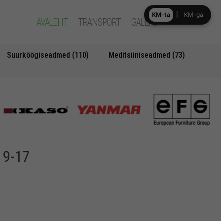
KM-ta
|
KM-ga
AVALEHT
TRANSPORT
GALERII
Suurköögiseadmed (110)
Meditsiiniseadmed (73)
 9-17