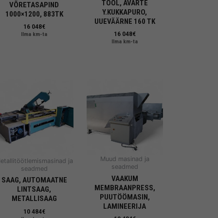
TOOL, AVARTE
VÕRETASAPIND
Y.KUKKAPURO,
1000×1200, 883TK
UUEVÄÄRNE 160 TK
16 048
€
16 048
€
Ilma km-ta
Ilma km-ta
Muud masinad ja
etallitöötlemismasinad ja
seadmed
seadmed
VAAKUM
SAAG, AUTOMAATNE
MEMBRAANPRESS,
LINTSAAG,
PUUTÖÖMASIN,
METALLISAAG
LAMINEERIJA
10 484
€