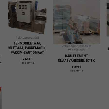
Pakkeaparaadid
TERMOKILETAJA,
Vaheseinad, klaasist
KILETAJA, PAKKEMASIN,
vaheseinad
PAKKIMISAUTOMAAT
ISKU ELEMENT
E
7 661
€
KLAASVAHESEIN, 57 TK
,
Ilma km-ta
6 895
€
Ilma km-ta