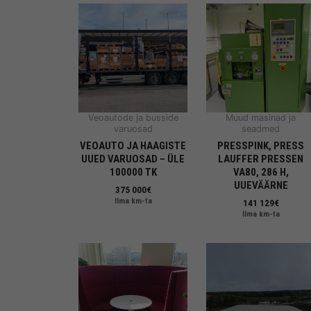
Veoautode ja busside
Muud masinad ja
varuosad
seadmed
VEOAUTO JA HAAGISTE
PRESSPINK, PRESS
UUED VARUOSAD – ÜLE
LAUFFER PRESSEN
100000 TK
VA80, 286 H,
UUEVÄÄRNE
375 000
€
Ilma km-ta
141 129
€
Ilma km-ta