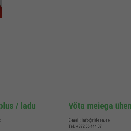
lus / ladu
Võta meiega ühen
:
E-mail: info@rideen.ee
Tel. +372 56 444 07