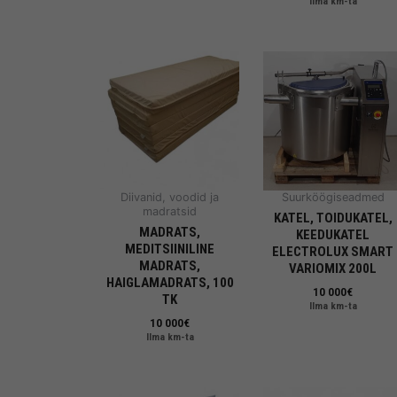
Ilma km-ta
Diivanid, voodid ja
Suurköögiseadmed
madratsid
KATEL, TOIDUKATEL,
MADRATS,
KEEDUKATEL
MEDITSIINILINE
ELECTROLUX SMART
MADRATS,
VARIOMIX 200L
HAIGLAMADRATS, 100
10 000
€
TK
Ilma km-ta
10 000
€
Ilma km-ta