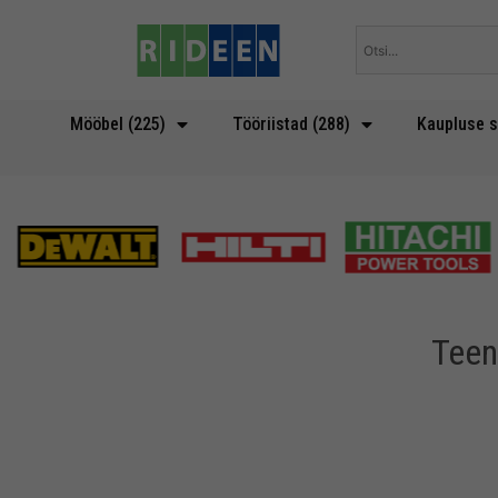
Skip
to
content
Mööbel (225)
Tööriistad (288)
Kaupluse s
Teen