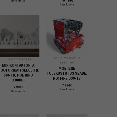
10 484
€
Ilma km-ta
Ilma km-ta
Muud masinad ja
Elektrimaterjalid
seadmed
MINIKONTAKTORID,
MOBIILNE
OOTORIKAITSELÜLITID
TULEKUSTUTUS SEADE,
696 TK, POE HIND
ROTFIRE D30-17
33000.-
7 984
€
7 984
€
Ilma km-ta
Ilma km-ta