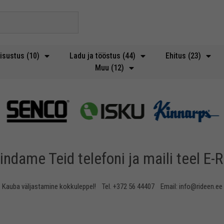
isustus (10)
Ladu ja tööstus (44)
Ehitus (23)
Muu (12)
indame Teid telefoni ja maili teel E-R
Kauba väljastamine kokkuleppel! Tel. +372 56 44407 Email: info@rideen.ee