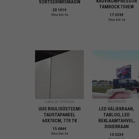
KRUVIKOMPRESSOR
SORTEERIMISMASIN
TAMROCK 750EW
20 161
€
17 339
€
Ilma km-ta
Ilma km-ta
Ladu ja tööstus
Monitorid
UUS RIIULISÜSTEEMI
LED VÄLIEKRAAN,
TAUSTAPANEEL
TABLOO, LED
60X70CM, 770 TK
REKLAAMTAHVEL,
DIGIEKRAAN
15 484
€
Ilma km-ta
15 323
€