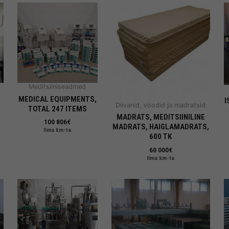
Meditsiiniseadmed
MEDICAL EQUIPMENTS,
I
Diivanid, voodid ja madratsid
TOTAL 247 ITEMS
MADRATS, MEDITSIINILINE
100 806
€
MADRATS, HAIGLAMADRATS,
Ilma km-ta
600 TK
60 000
€
Ilma km-ta