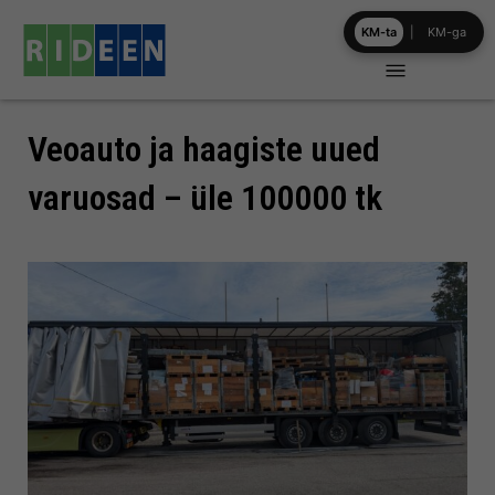
Skip
KM-ta
|
KM-ga
to
content
Veoauto ja haagiste uued
varuosad – üle 100000 tk