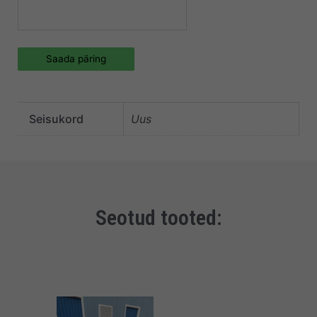
Saada päring
Seisukord
Uus
Seotud tooted: