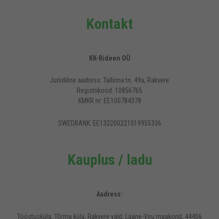
Kontakt
KK-Rideen OÜ
Juriidiline aadress: Tallinna tn. 49a, Rakvere
Registrikood: 10856765
KMKR nr: EE100784378
SWEDBANK: EE132200221019955336
Kauplus / ladu
Aadress:
Tööstusküla, Tõrma küla, Rakvere vald, Lääne-Viru maakond, 44406