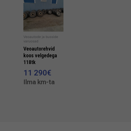
Veoautode ja busside
varuosad
Veoautorehvid
koos velgedega
118tk
11 290
€
Ilma km-ta