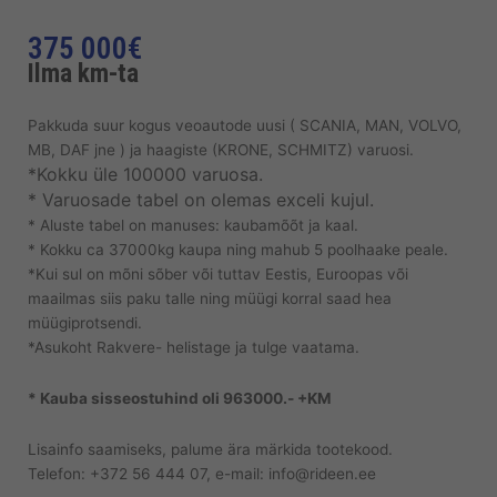
375 000
€
Ilma km-ta
Pakkuda suur kogus veoautode uusi ( SCANIA, MAN, VOLVO,
MB, DAF jne ) ja haagiste (KRONE, SCHMITZ) varuosi.
*Kokku üle 100000 varuosa.
* Varuosade tabel on olemas exceli kujul.
* Aluste tabel on manuses: kaubamõõt ja kaal.
* Kokku ca 37000kg kaupa ning mahub 5 poolhaake peale.
*Kui sul on mõni sõber või tuttav Eestis, Euroopas või
maailmas siis paku talle ning müügi korral saad hea
müügiprotsendi.
*Asukoht Rakvere- helistage ja tulge vaatama.
* Kauba sisseostuhind oli 963000.- +KM
Lisainfo saamiseks, palume ära märkida tootekood.
Telefon: +372 56 444 07, e-mail: info@rideen.ee