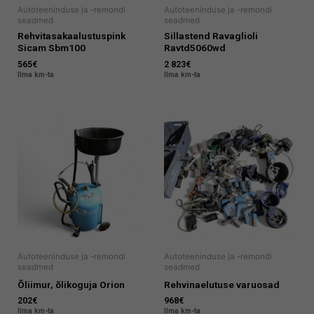
Autoteeninduse ja -remondi
Autoteeninduse ja -remondi
seadmed
seadmed
Rehvitasakaalustuspink
Sillastend Ravaglioli
Sicam Sbm100
Ravtd5060wd
565
€
2 823
€
Ilma km-ta
Ilma km-ta
Autoteeninduse ja -remondi
Autoteeninduse ja -remondi
seadmed
seadmed
Õliimur, õlikoguja Orion
Rehvinaelutuse varuosad
202
€
968
€
Ilma km-ta
Ilma km-ta