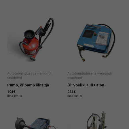
Autoteeninduse ja -remondi
Autoteeninduse ja -remondi
seadmed
seadmed
Pump, õlipump õlitäitja
Õli voolikurull Orion
194
€
234
€
Ilma km-ta
Ilma km-ta