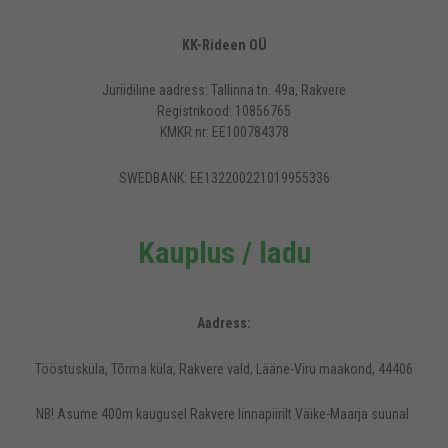
KK-Rideen OÜ
Juriidiline aadress: Tallinna tn. 49a, Rakvere
Registrikood: 10856765
KMKR nr: EE100784378
SWEDBANK: EE132200221019955336
Kauplus / ladu
Aadress:
Tööstusküla, Tõrma küla, Rakvere vald, Lääne-Viru maakond, 44406
NB! Asume 400m kaugusel Rakvere linnapiirilt Väike-Maarja suunal.