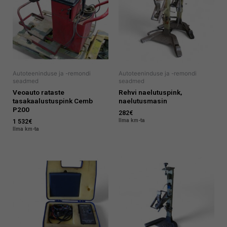
Autoteeninduse ja -remondi
Autoteeninduse ja -remondi
seadmed
seadmed
Veoauto rataste
Rehvi naelutuspink,
tasakaalustuspink Cemb
naelutusmasin
P200
282
€
Ilma km-ta
1 532
€
Ilma km-ta