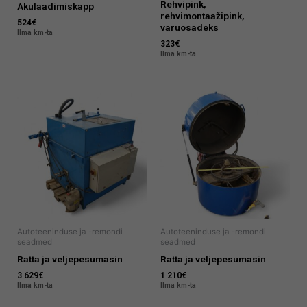
Rehvipink,
Akulaadimiskapp
rehvimontaažipink,
524
€
varuosadeks
Ilma km-ta
323
€
Ilma km-ta
Autoteeninduse ja -remondi
Autoteeninduse ja -remondi
seadmed
seadmed
Ratta ja veljepesumasin
Ratta ja veljepesumasin
3 629
€
1 210
€
Ilma km-ta
Ilma km-ta