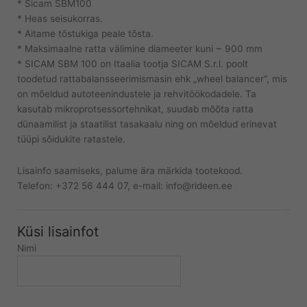
* Sicam SBM100
* Heas seisukorras.
* Aitame tõstukiga peale tõsta.
* Maksimaalne ratta välimine diameeter kuni ~ 900 mm
* SICAM SBM 100 on Itaalia tootja SICAM S.r.l. poolt
toodetud rattabalansseerimismasin ehk „wheel balancer“, mis
on mõeldud autoteenindustele ja rehvitöökodadele. Ta
kasutab mikroprotsessortehnikat, suudab mõõta ratta
dünaamilist ja staatilist tasakaalu ning on mõeldud erinevat
tüüpi sõidukite ratastele.
Lisainfo saamiseks, palume ära märkida tootekood.
Telefon: +372 56 444 07, e-mail: info@rideen.ee
Küsi lisainfot
Nimi