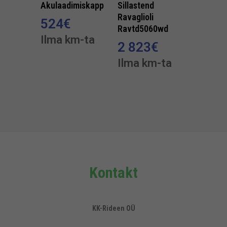
Akulaadimiskapp
Sillastend
Ravaglioli
524
€
Ravtd5060wd
Ilma km-ta
2 823
€
Ilma km-ta
Kontakt
KK-Rideen OÜ