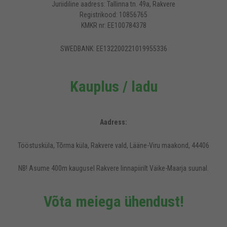
Juriidiline aadress: Tallinna tn. 49a, Rakvere
Registrikood: 10856765
KMKR nr: EE100784378
SWEDBANK: EE132200221019955336
Kauplus / ladu
Aadress:
Tööstusküla, Tõrma küla, Rakvere vald, Lääne-Viru maakond, 44406
NB! Asume 400m kaugusel Rakvere linnapiirilt Väike-Maarja suunal.
Võta meiega ühendust!
Rideen.ee veebilehel kasutatakse küpsiseid, et pakkuda külastajatele
mugavamat kasutajakogemust.