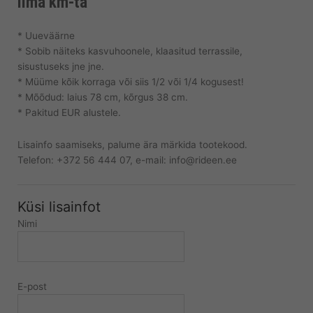
Ilma km-ta
* Uueväärne
* Sobib näiteks kasvuhoonele, klaasitud terrassile,
sisustuseks jne jne.
* Müüme kõik korraga või siis 1/2 või 1/4 kogusest!
* Mõõdud: laius 78 cm, kõrgus 38 cm.
* Pakitud EUR alustele.
Lisainfo saamiseks, palume ära märkida tootekood.
Telefon: +372 56 444 07, e-mail: info@rideen.ee
Küsi lisainfot
Nimi
E-post