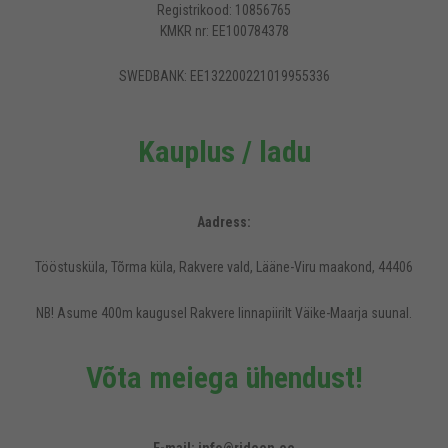
Registrikood: 10856765
KMKR nr: EE100784378
SWEDBANK: EE132200221019955336
Kauplus / ladu
Aadress:
Tööstusküla, Tõrma küla, Rakvere vald, Lääne-Viru maakond, 44406
NB! Asume 400m kaugusel Rakvere linnapiirilt Väike-Maarja suunal.
Võta meiega ühendust!
Rideen.ee veebilehel kasutatakse küpsiseid, et pakkuda külastajatele
mugavamat kasutajakogemust.