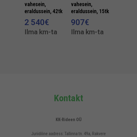
vahesein,
vahesein,
eraldussein, 42tk
eraldussein, 15tk
2 540
€
907
€
Ilma km-ta
Ilma km-ta
Kontakt
KK-Rideen OÜ
Juriidiline aadress: Tallinna tn. 49a, Rakvere