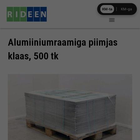
Skip
KM-ta
|
KM-ga
to
content
Alumiiniumraamiga piimjas
klaas, 500 tk