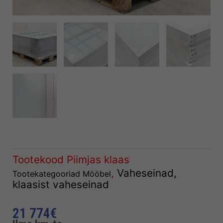
Tootekood
Piimjas klaas
,
Vaheseinad,
Tootekategooriad
Mööbel
klaasist vaheseinad
21 774
€