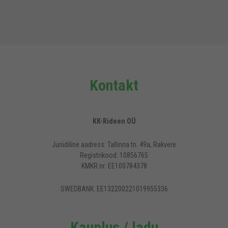
Kontakt
KK-Rideen OÜ
Juriidiline aadress: Tallinna tn. 49a, Rakvere
Registrikood: 10856765
KMKR nr: EE100784378
SWEDBANK: EE132200221019955336
Kauplus / ladu