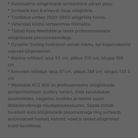
* Automaatne söögiriistade sorteerimine pärast pesu.
* Sorteerib kuni 8 erinevat tüüpi söögiriista.
* Tootlikkus umbes 2500–3600 söögiriista tunnis.
* Vähendab käsitsi sorteerimise töömahtu.
* Töötab koos Wexiödiski ja teiste professionaalsete
söögiriistade pesusüsteemidega.
* Dynamic Sorting funktsioon annab märku, kui kogumiskastid
vajavad tühjendamist.
* Masina mõõdud: laius 93 cm, pikkus 310 cm, kõrgus 199
cm.
* Konveieri mõõdud: laius 51 cm, pikkus 284 cm, kõrgus 133.5
cm.
* Wexiödisk ACS 800 on professionaalne söögiriistade
sorteerimismasin (cutlery sorter), mida kasutatakse
suurköökides, haiglates, koolides ja teistes suure
läbilaskevõimega nõudepesukeskustes. Seade töötab
tavaliselt koos söögiriistade pesumasinaga ning sorteerib
automaatselt lusikad, kahvlid, noad ja teised söögiriistad
eraldi kastidesse.