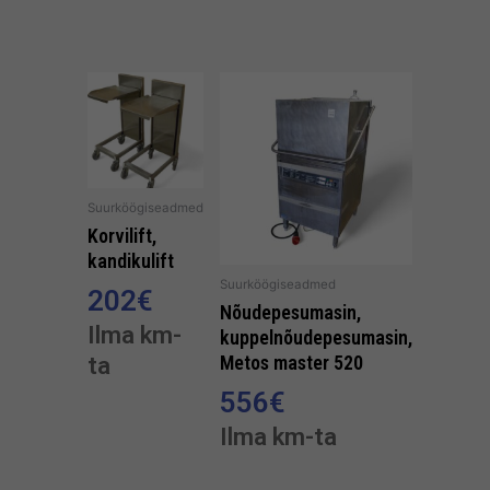
Suurköögiseadmed
Korvilift,
kandikulift
Suurköögiseadmed
202
€
Nõudepesumasin,
Ilma km-
kuppelnõudepesumasin,
ta
Metos master 520
556
€
Ilma km-ta