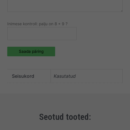
Inimese kontroll: palju on 8 + 9 ?
Saada päring
Seisukord
Kasutatud
Seotud tooted: