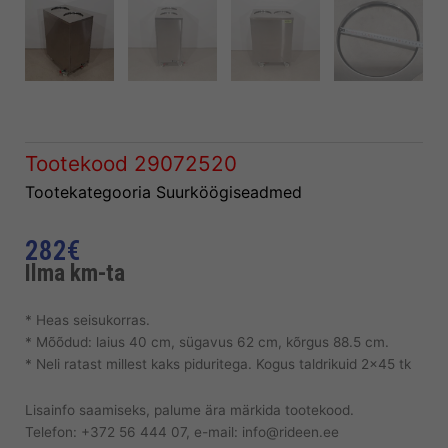
Tootekood
29072520
Tootekategooria
Suurköögiseadmed
282
€
Ilma km-ta
* Heas seisukorras.
* Mõõdud: laius 40 cm, sügavus 62 cm, kõrgus 88.5 cm.
* Neli ratast millest kaks piduritega. Kogus taldrikuid 2×45 tk
Lisainfo saamiseks, palume ära märkida tootekood.
Telefon: +372 56 444 07, e-mail: info@rideen.ee