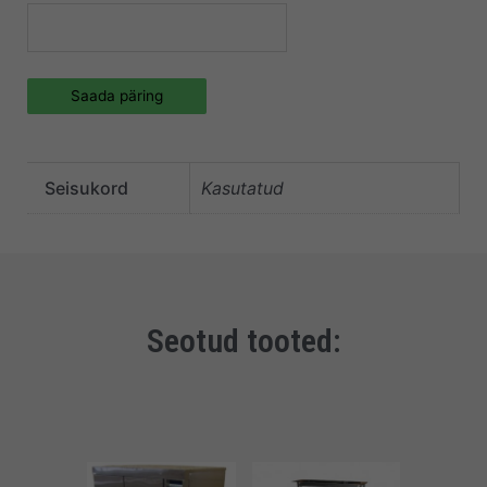
Saada päring
Seisukord
Kasutatud
Seotud tooted: