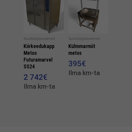
Suurköögiseadmed
Suurköögiseadmed
Kiirkeedukapp
Külmmarmiit
Metos
metos
Futuramarvel
395
€
SS24
Ilma km-ta
2 742
€
Ilma km-ta