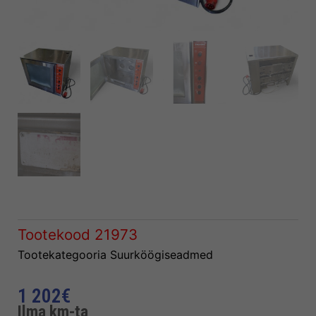
Tootekood
21973
Tootekategooria
Suurköögiseadmed
1 202
€
Ilma km-ta