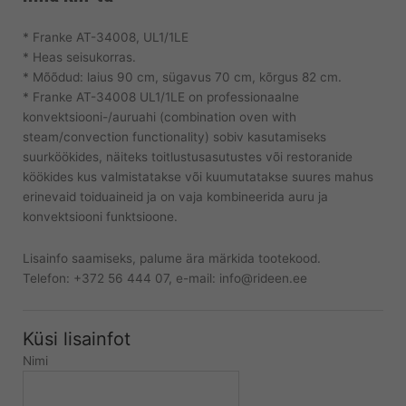
* Franke AT-34008, UL1/1LE
* Heas seisukorras.
* Mõõdud: laius 90 cm, sügavus 70 cm, kõrgus 82 cm.
* Franke AT-34008 UL1/1LE on professionaalne
konvektsiooni-/auruahi (combination oven with
steam/convection functionality) sobiv kasutamiseks
suurköökides, näiteks toitlustusasutustes või restoranide
köökides kus valmistatakse või kuumutatakse suures mahus
erinevaid toiduaineid ja on vaja kombineerida auru ja
konvektsiooni funktsioone.
Lisainfo saamiseks, palume ära märkida tootekood.
Telefon: +372 56 444 07, e-mail: info@rideen.ee
Küsi lisainfot
Nimi