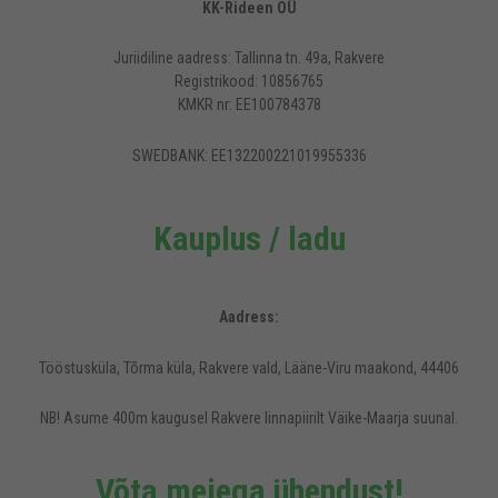
KK-Rideen OÜ
Juriidiline aadress: Tallinna tn. 49a, Rakvere
Registrikood: 10856765
KMKR nr: EE100784378
SWEDBANK: EE132200221019955336
Kauplus / ladu
Aadress:
Tööstusküla, Tõrma küla, Rakvere vald, Lääne-Viru maakond, 44406
NB! Asume 400m kaugusel Rakvere linnapiirilt Väike-Maarja suunal.
Võta meiega ühendust!