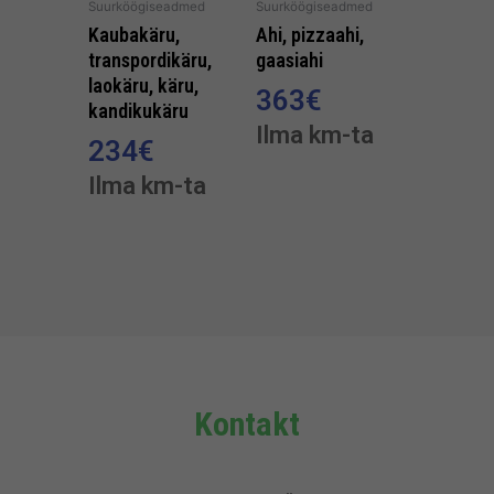
Suurköögiseadmed
Suurköögiseadmed
Kaubakäru,
Ahi, pizzaahi,
transpordikäru,
gaasiahi
laokäru, käru,
363
€
kandikukäru
Ilma km-ta
234
€
Ilma km-ta
Kontakt