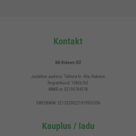
Kontakt
KK-Rideen OÜ
Juriidiline aadress: Tallinna tn. 49a, Rakvere
Registrikood: 10856765
KMKR nr: EE100784378
SWEDBANK: EE132200221019955336
Kauplus / ladu