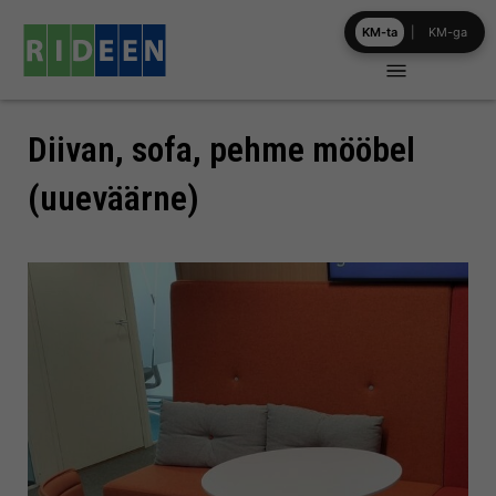
Skip
KM-ta
|
KM-ga
to
content
Diivan, sofa, pehme mööbel
(uueväärne)