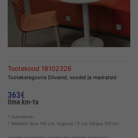
Tootekood
18102326
Tootekategooria
Diivanid, voodid ja madratsid
363
€
Ilma km-ta
* Uueväärne.
* Mõõdud: laius 150 cm, sügavus 73 cm, kõrgus 135 cm.
Lisainfo saamiseks, palume ära märkida tootekood.