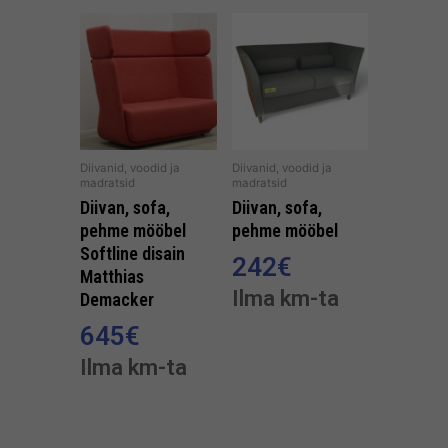
Diivanid, voodid ja
Diivanid, voodid ja
madratsid
madratsid
Diivan, sofa,
Diivan, sofa,
pehme mööbel
pehme mööbel
Softline disain
242
€
Matthias
Ilma km-ta
Demacker
645
€
Ilma km-ta