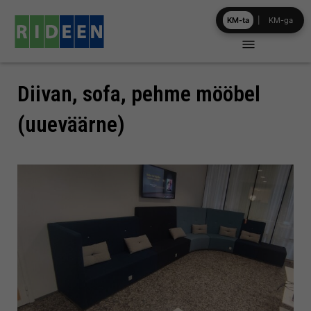
Skip
KM-ta
|
KM-ga
to
content
Diivan, sofa, pehme mööbel
(uueväärne)