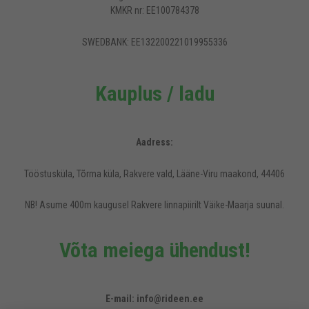
KMKR nr: EE100784378
SWEDBANK: EE132200221019955336
Kauplus / ladu
Aadress:
Tööstusküla, Tõrma küla, Rakvere vald, Lääne-Viru maakond, 44406
NB! Asume 400m kaugusel Rakvere linnapiirilt Väike-Maarja suunal.
Võta meiega ühendust!
Rideen.ee veebilehel kasutatakse küpsiseid, et pakkuda külastajatele
mugavamat kasutajakogemust.
E-mail: info@rideen.ee