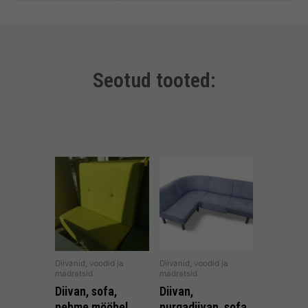
Seotud tooted:
Diivanid, voodid ja
Diivanid, voodid ja
madratsid
madratsid
Diivan, sofa,
Diivan,
pehme mööbel
nurgadiivan, sofa,