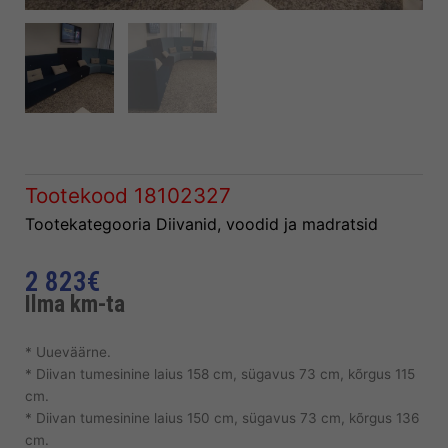
Tootekood
18102327
Tootekategooria
Diivanid, voodid ja madratsid
2 823
€
Ilma km-ta
* Uueväärne.
* Diivan tumesinine laius 158 cm, sügavus 73 cm, kõrgus 115
cm.
* Diivan tumesinine laius 150 cm, sügavus 73 cm, kõrgus 136
cm.