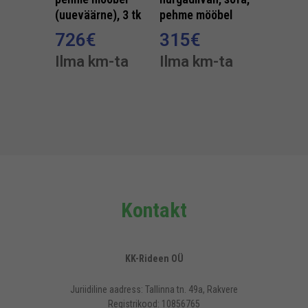
(uueväärne), 3 tk
pehme mööbel
726
€
315
€
Ilma km-ta
Ilma km-ta
Kontakt
KK-Rideen OÜ
Juriidiline aadress: Tallinna tn. 49a, Rakvere
Registrikood: 10856765