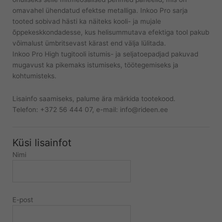
omavahel ühendatud efektse metalliga. Inkoo Pro sarja
tooted sobivad hästi ka näiteks kooli- ja mujale
õppekeskkondadesse, kus helisummutava efektiga tool pakub
võimalust ümbritsevast kärast end välja lülitada.
Inkoo Pro High tugitooli istumis- ja seljatoepadjad pakuvad
mugavust ka pikemaks istumiseks, töötegemiseks ja
kohtumisteks.
Lisainfo saamiseks, palume ära märkida tootekood.
Telefon: +372 56 444 07, e-mail: info@rideen.ee
Küsi lisainfot
Nimi
E-post