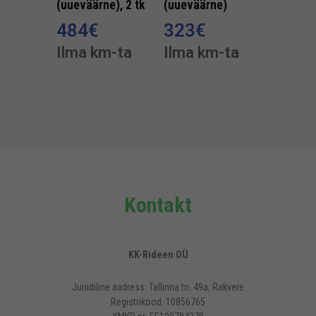
(uueväärne), 2 tk
(uueväärne)
484
€
323
€
Ilma km-ta
Ilma km-ta
Kontakt
KK-Rideen OÜ
Juriidiline aadress: Tallinna tn. 49a, Rakvere
Registrikood: 10856765