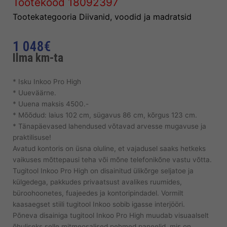
Tootekood
18092397
Tootekategooria
Diivanid, voodid ja madratsid
1 048
€
Ilma km-ta
* Isku Inkoo Pro High
* Uueväärne.
* Uuena maksis 4500.-
* Mõõdud: laius 102 cm, sügavus 86 cm, kõrgus 123 cm.
* Tänapäevased lahendused võtavad arvesse mugavuse ja
praktilisuse!
Avatud kontoris on üsna oluline, et vajadusel saaks hetkeks
vaikuses mõttepausi teha või mõne telefonikõne vastu võtta.
Tugitool Inkoo Pro High on disainitud ülikõrge seljatoe ja
külgedega, pakkudes privaatsust avalikes ruumides,
büroohoonetes, fuajeedes ja kontoripindadel. Vormilt
kaasaegset stiili tugitool Inkoo sobib igasse interjööri.
Põneva disainiga tugitool Inkoo Pro High muudab visuaalselt
õhuliseks selle mitmeosalised pehmed paneelid, mis on