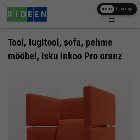
Skip
KM-ta
|
KM-ga
to
content
Tool, tugitool, sofa, pehme
mööbel, Isku Inkoo Pro oranz