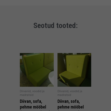
Seotud tooted:
Diivanid, voodid ja
Diivanid, voodid ja
madratsid
madratsid
Diivan, sofa,
Diivan, sofa,
pehme mööbel
pehme mööbel