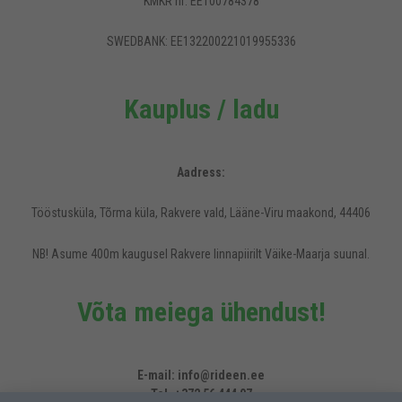
KMKR nr: EE100784378
SWEDBANK: EE132200221019955336
Kauplus / ladu
Aadress:
Tööstusküla, Tõrma küla, Rakvere vald, Lääne-Viru maakond, 44406
NB! Asume 400m kaugusel Rakvere linnapiirilt Väike-Maarja suunal.
Võta meiega ühendust!
Rideen.ee veebilehel kasutatakse küpsiseid, et pakkuda külastajatele
mugavamat kasutajakogemust.
E-mail: info@rideen.ee
Tel. +372 56 444 07