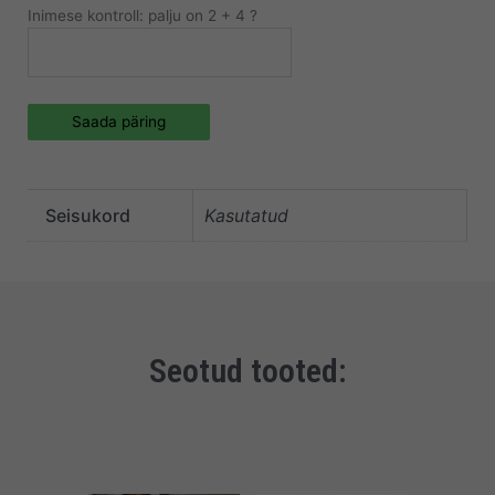
Inimese kontroll: palju on 2 + 4 ?
Saada päring
Seisukord
Kasutatud
Seotud tooted: