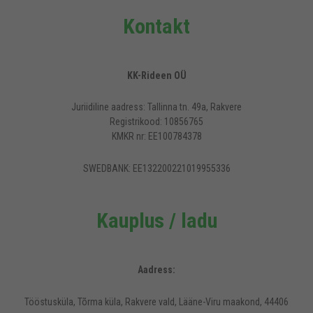
Kontakt
KK-Rideen OÜ
Juriidiline aadress: Tallinna tn. 49a, Rakvere
Registrikood: 10856765
KMKR nr: EE100784378
SWEDBANK: EE132200221019955336
Kauplus / ladu
Aadress:
Tööstusküla, Tõrma küla, Rakvere vald, Lääne-Viru maakond, 44406