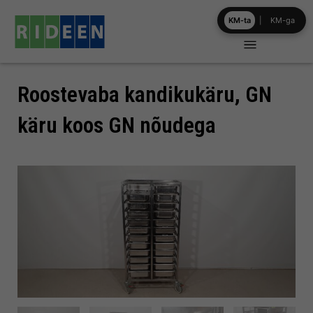
Skip
KM-ta
|
KM-ga
to
content
Roostevaba kandikukäru, GN
käru koos GN nõudega