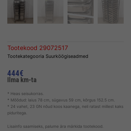
Tootekood
29072517
Tootekategooria
Suurköögiseadmed
444
€
Ilma km-ta
* Heas seisukorras.
* Mõõdud: laius 78 cm, sügavus 59 cm, kõrgus 152.5 cm.
* 24 vahet, 23 GN nõud koos kaanega, neli ratast millest kaks
piduritega.
Lisainfo saamiseks, palume ära märkida tootekood.