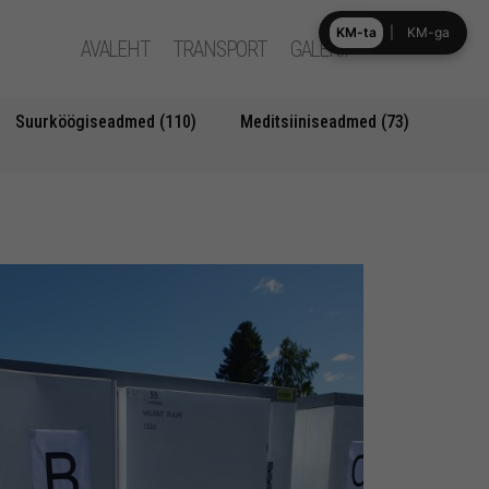
KM-ta
|
KM-ga
AVALEHT
TRANSPORT
GALERII
Suurköögiseadmed (110)
Meditsiiniseadmed (73)