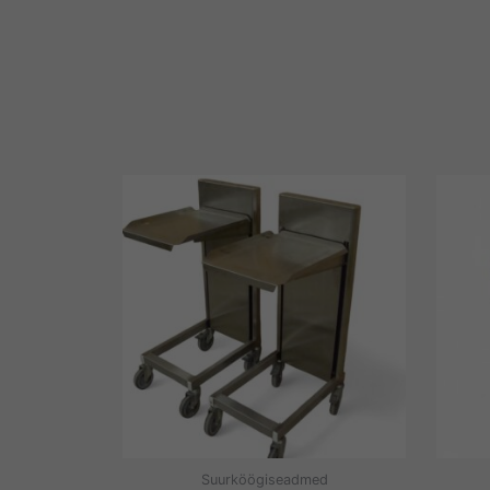
Suurköögiseadmed