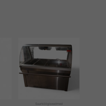
Suurköögiseadmed