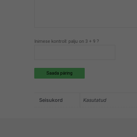
Inimese kontroll: palju on 3 + 9 ?
Saada päring
Seisukord
Kasutatud