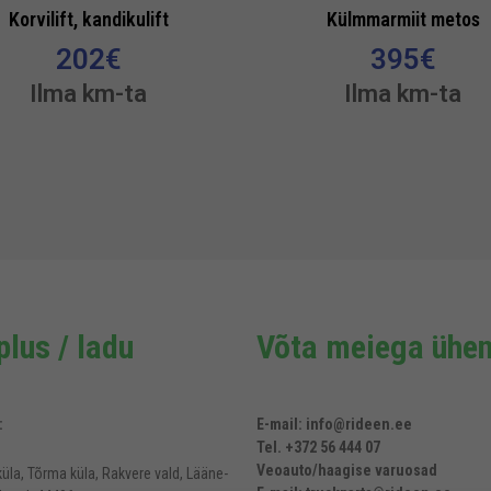
Korvilift, kandikulift
Külmmarmiit metos
202
€
395
€
Ilma km-ta
Ilma km-ta
lus / ladu
Võta meiega ühen
:
E-mail: info@rideen.ee
Tel. +372 56 444 07
Veoauto/haagise varuosad
üla, Tõrma küla, Rakvere vald, Lääne-