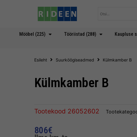
Skip
to
content
Mööbel (225)
Tööriistad (288)
Kaupluse s
Esileht
Suurköögiseadmed
Külmkamber B
Külmkamber B
Tootekood
26052602
Tootekategoo
806
€