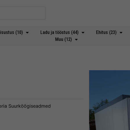
isustus (10)
Ladu ja tööstus (44)
Ehitus (23)
Muu (12)
ria
Suurköögiseadmed