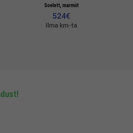
Soelett, marmiit
524
€
Ilma km-ta
dust!