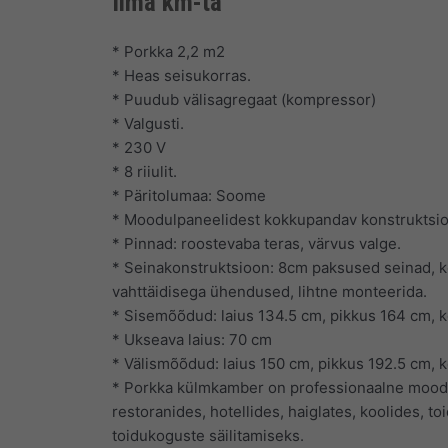
Ilma km-ta
* Porkka 2,2 m2
* Heas seisukorras.
* Puudub välisagregaat (kompressor)
* Valgusti.
* 230 V
* 8 riiulit.
* Päritolumaa: Soome
* Moodulpaneelidest kokkupandav konstruktsi
* Pinnad: roostevaba teras, värvus valge.
* Seinakonstruktsioon: 8cm paksused seinad, k
vahttäidisega ühendused, lihtne monteerida.
* Sisemõõdud: laius 134.5 cm, pikkus 164 cm, 
* Ukseava laius: 70 cm
* Välismõõdud: laius 150 cm, pikkus 192.5 cm, 
* Porkka külmkamber on professionaalne mood
restoranides, hotellides, haiglates, koolides, 
toidukoguste säilitamiseks.