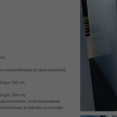
oon.
orrosioonikindlad pingutusklambrid,
kõrgus 192 cm.
kõrgus 200 cm.
ulkülmkamber, mida kasutatakse
toidutööstuses ja ladudes suuremate