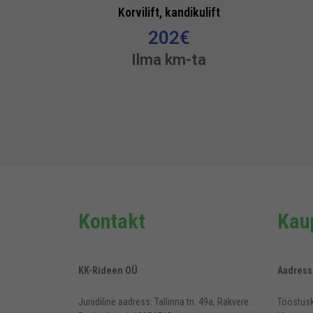
Korvilift, kandikulift
202
€
Ilma km-ta
Kontakt
Kaup
KK-Rideen OÜ
Aadress
Juriidiline aadress: Tallinna tn. 49a, Rakvere
Tööstusk