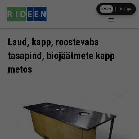
Skip
KM-ta
|
KM-ga
to
content
Laud, kapp, roostevaba
tasapind, biojäätmete kapp
metos