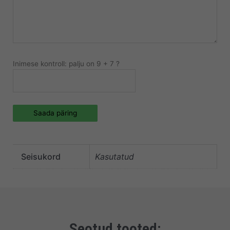
Inimese kontroll: palju on 9 + 7 ?
Saada päring
Seisukord
Kasutatud
Seotud tooted: