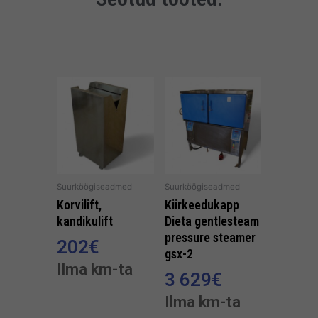
Suurköögiseadmed
Suurköögiseadmed
Korvilift,
Kiirkeedukapp
kandikulift
Dieta gentlesteam
pressure steamer
202
€
gsx-2
Ilma km-ta
3 629
€
Ilma km-ta