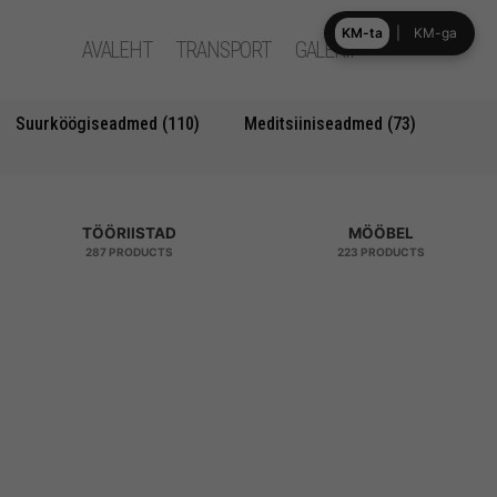
KM-ta
|
KM-ga
AVALEHT
TRANSPORT
GALERII
Suurköögiseadmed (110)
Meditsiiniseadmed (73)
TÖÖRIISTAD
MÖÖBEL
287 PRODUCTS
223 PRODUCTS