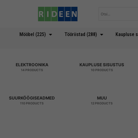
Skip
to
content
Mööbel (225)
Tööriistad (288)
Kaupluse s
Esileht
/ Tooted
ELEKTROONIKA
KAUPLUSE SISUSTUS
14 PRODUCTS
10 PRODUCTS
SUURKÖÖGISEADMED
MUU
110 PRODUCTS
12 PRODUCTS