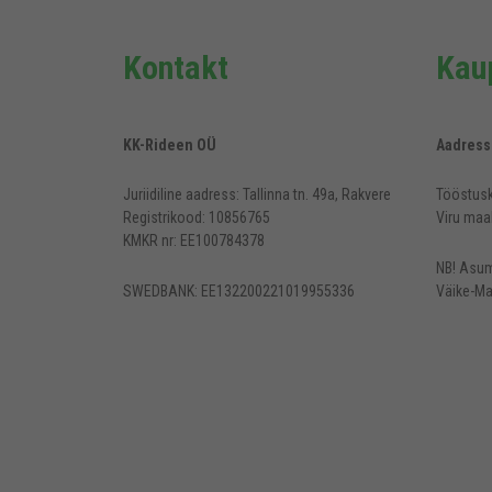
Kontakt
Kaup
KK-Rideen OÜ
Aadress
Juriidiline aadress: Tallinna tn. 49a, Rakvere
Tööstusk
Registrikood: 10856765
Viru maa
KMKR nr: EE100784378
NB! Asum
SWEDBANK: EE132200221019955336
Väike-Ma