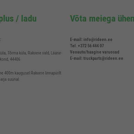
lus / ladu
Võta meiega ühen
:
E-mail: info@rideen.ee
Tel. +372 56 444 07
Veoauto/haagise varuosad
üla, Tõrma küla, Rakvere vald, Lääne-
E-mail: truckparts@rideen.ee
kond, 44406
e 400m kaugusel Rakvere linnapiirilt
arja suunal.