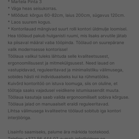
* Martela Pinta 3
* Väga heas seisukorras.
* Mõõdud: kõrgus 60-82cm, laius 200cm, sügavus 120cm.
* Laos suurem kogus.
* Kontorilauad mängivad suurt rolli kontori üldmulje loomisel.
Hea töölaud pakub hulganisti ruumi, mis lisaks arvutile jätab
ka piisaval määral vaba tööpinda. Töölaud on suurepärane
valik modernsesse kontorisse!
Töölaua valikul tuleks lähtuda selle kvaliteetsusest,
ergonoomilisusest ja mitmekülgsusest. Need lauad on
vastupidavad, reguleeritavad ja minimalistliku välimusega,
sobides hästi nii individuaalseks kui ka rühmatööks.
Kuivõrd kontoritöö on istuva loomuga, siis on oluline, et
töötaja saaks vajadusel veidikene istumisasendit muuta.
Töölaua kasutaja saab valida ergonoomiliselt sobiva kõrguse.
Töölaua jalad on manuaalselt eraldi reguleeritavad.
Lihtsa välimusega kvaliteetne töölaud sobitub iga kontori
interjööriga.
Lisainfo saamiseks, palume ära märkida tootekood.
Telefon: +372 56 444 07, e-mail: info@rideen.ee