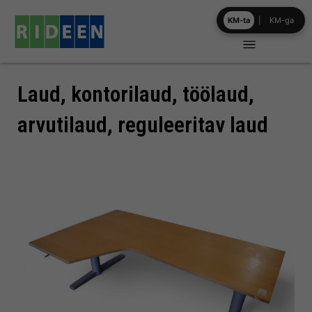
Skip
KM-ta
|
KM-ga
to
content
Laud, kontorilaud, töölaud,
arvutilaud, reguleeritav laud