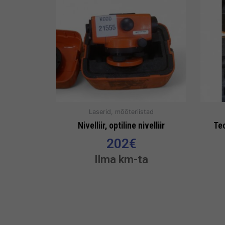
Laserid, mõõteriistad
Nivelliir, optiline nivelliir
Teo
202
€
Ilma km-ta