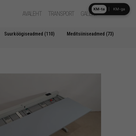
KM-ta
|
KM-ga
AVALEHT
TRANSPORT
GALERII
Suurköögiseadmed (110)
Meditsiiniseadmed (73)