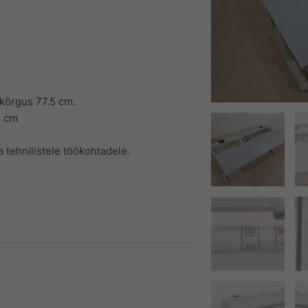
 kõrgus 77.5 cm.
5 cm
ja tehnilistele töökohtadele.
.