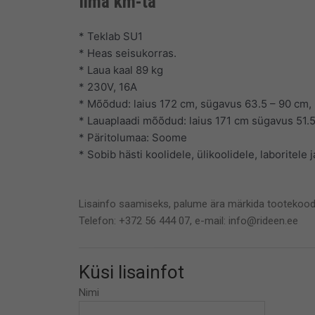
Ilma km-ta
* Teklab SU1
* Heas seisukorras.
* Laua kaal 89 kg
* 230V, 16A
* Mõõdud: laius 172 cm, sügavus 63.5 – 90 cm,
* Lauaplaadi mõõdud: laius 171 cm sügavus 51.
* Päritolumaa: Soome
* Sobib hästi koolidele, ülikoolidele, laboritele 
Lisainfo saamiseks, palume ära märkida tootekood
Telefon: +372 56 444 07, e-mail: info@rideen.ee
Küsi lisainfot
Nimi