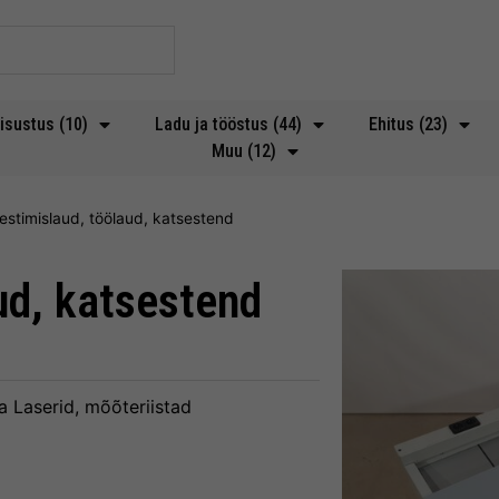
isustus (10)
Ladu ja tööstus (44)
Ehitus (23)
Muu (12)
estimislaud, töölaud, katsestend
ud, katsestend
a
Laserid, mõõteriistad