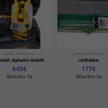
Laserid, mõõteriistad
Laserid, mõõteriistad
doliit, digitaalne teodoliit
Lehtkaliiber
645
€
177
€
Ilma km-ta
Ilma km-ta