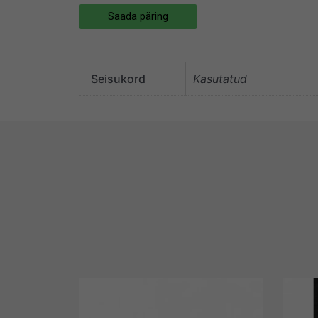
Saada päring
Seisukord
Kasutatud