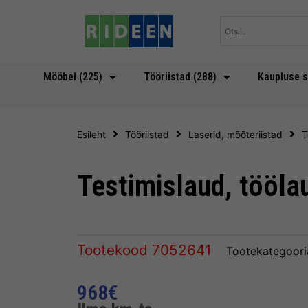
Skip
to
content
Mööbel (225)
Tööriistad (288)
Kaupluse s
Esileht
Tööriistad
Laserid, mõõteriistad
T
Testimislaud, tööla
Tootekood
7052641
Tootekategoori
968
€