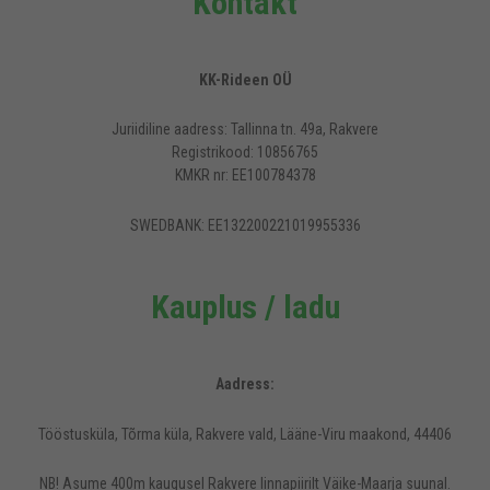
Kontakt
KK-Rideen OÜ
Juriidiline aadress: Tallinna tn. 49a, Rakvere
Registrikood: 10856765
KMKR nr: EE100784378
SWEDBANK: EE132200221019955336
Kauplus / ladu
Aadress:
Tööstusküla, Tõrma küla, Rakvere vald, Lääne-Viru maakond, 44406
NB! Asume 400m kaugusel Rakvere linnapiirilt Väike-Maarja suunal.