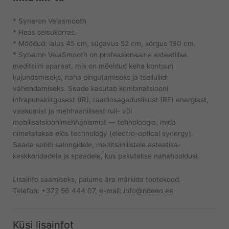
* Syneron Velasmooth
* Heas seisukorras.
* Mõõdud: laius 45 cm, sügavus 52 cm, kõrgus 160 cm.
* Syneron VelaSmooth on professionaalne esteetilise
meditsiini aparaat, mis on mõeldud keha kontuuri
kujundamiseks, naha pingutamiseks ja tselluliidi
vähendamiseks. Seade kasutab kombinatsiooni
infrapunakiirgusest (IR), raadiosageduslikust (RF) energiast,
vaakumist ja mehhaanilisest rull- või
mobilisatsioonimehhanismist — tehnoloogia, mida
nimetatakse elōs technology (electro-optical synergy).
Seade sobib salongidele, meditsiinilistele esteetika-
keskkondadele ja spaadele, kus pakutakse nahahooldusi.
Lisainfo saamiseks, palume ära märkida tootekood.
Telefon: +372 56 444 07, e-mail: info@rideen.ee
Küsi lisainfot