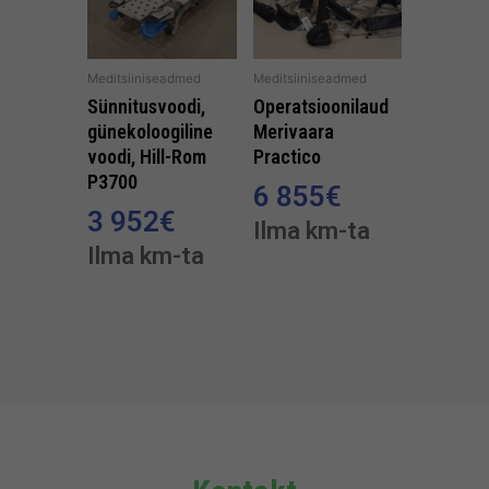
Meditsiiniseadmed
Meditsiiniseadmed
Sünnitusvoodi,
Operatsioonilaud
günekoloogiline
Merivaara
voodi, Hill-Rom
Practico
P3700
6 855
€
3 952
€
Ilma km-ta
Ilma km-ta