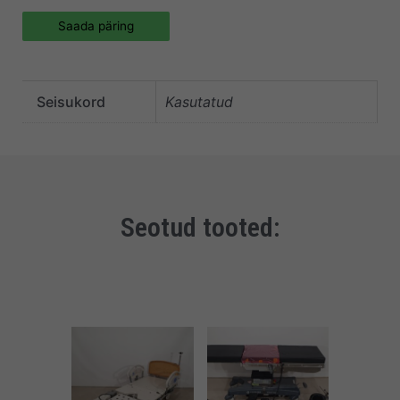
Saada päring
Seisukord
Kasutatud
Seotud tooted: