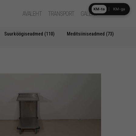
KM-ta
|
KM-ga
AVALEHT
TRANSPORT
GALERII
Suurköögiseadmed (110)
Meditsiiniseadmed (73)