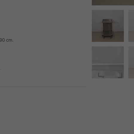
 90 cm.
.