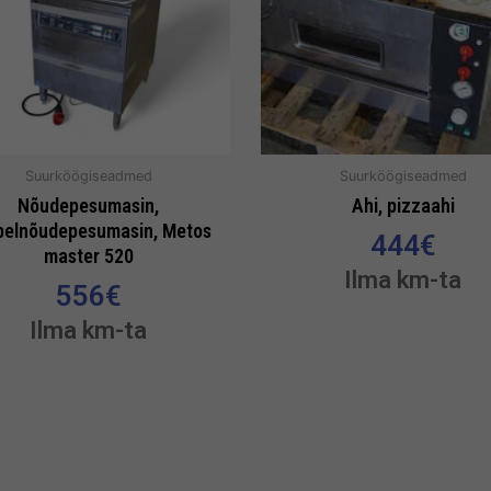
Suurköögiseadmed
Suurköögiseadmed
Nõudepesumasin,
Ahi, pizzaahi
pelnõudepesumasin, Metos
444
€
master 520
Ilma km-ta
556
€
Ilma km-ta