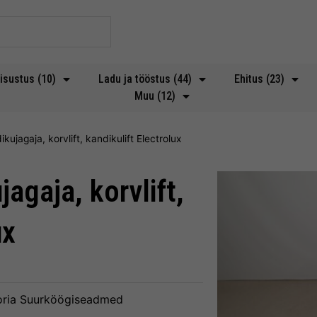
isustus (10)
Ladu ja tööstus (44)
Ehitus (23)
Muu (12)
ujagaja, korvlift, kandikulift Electrolux
agaja, korvlift,
ux
ria
Suurköögiseadmed