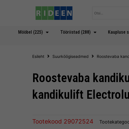
Skip
to
content
Mööbel (225)
Tööriistad (288)
Kaupluse s
Esileht
Suurköögiseadmed
Roostevaba kandik
Roostevaba kandikuj
kandikulift Electrol
Tootekood
29072524
Tootekategoo