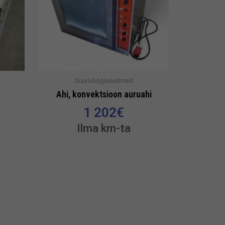
Suurköögiseadmed
Ahi, konvektsioon auruahi
1 202
€
Ilma km-ta