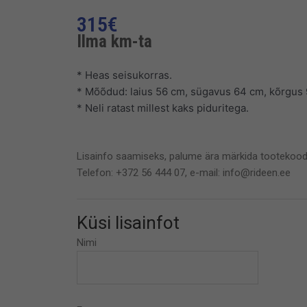
315
€
Ilma km-ta
* Heas seisukorras.
* Mõõdud: laius 56 cm, sügavus 64 cm, kõrgus
* Neli ratast millest kaks piduritega.
Lisainfo saamiseks, palume ära märkida tootekood
Telefon: +372 56 444 07, e-mail: info@rideen.ee
Küsi lisainfot
Nimi