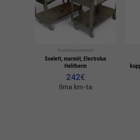
Suurköögiseadmed
Soelett, marmiit, Electrolux
Helitherm
kup
242
€
Ilma km-ta