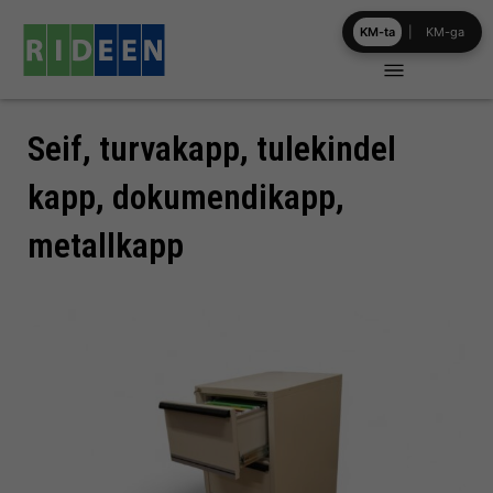
Skip
KM-ta
|
KM-ga
to
content
Seif, turvakapp, tulekindel
kapp, dokumendikapp,
metallkapp