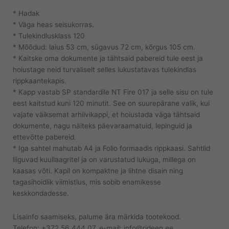
* Hadak
* Väga heas seisukorras.
* Tulekindlusklass 120
* Mõõdud: laius 53 cm, sügavus 72 cm, kõrgus 105 cm.
* Kaitske oma dokumente ja tähtsaid pabereid tule eest ja
hoiustage neid turvaliselt selles lukustatavas tulekindlas
rippkaantekapis.
* Kapp vastab SP standardile NT Fire 017 ja selle sisu on tule
eest kaitstud kuni 120 minutit. See on suurepärane valik, kui
vajate väiksemat arhiivikappi, et hoiustada väga tähtsaid
dokumente, nagu näiteks päevaraamatuid, lepinguid ja
ettevõtte pabereid.
* Iga sahtel mahutab A4 ja Folio formaadis rippkaasi. Sahtlid
liiguvad kuullaagritel ja on varustatud lukuga, millega on
kaasas võti. Kapil on kompaktne ja lihtne disain ning
tagasihoidlik viimistlus, mis sobib enamikesse
keskkondadesse.
Lisainfo saamiseks, palume ära märkida tootekood.
Telefon: +372 56 444 07, e-mail: info@rideen.ee