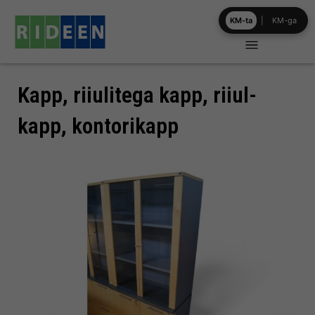
Skip
KM-ta
|
KM-ga
to
content
Kapp, riiulitega kapp, riiul-
kapp, kontorikapp