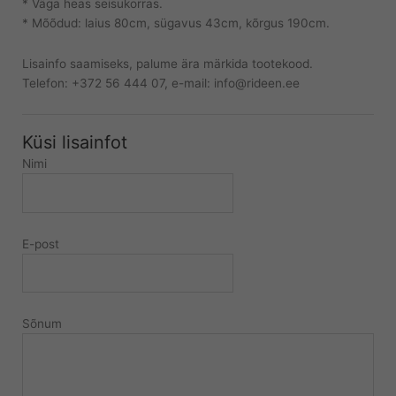
* Väga heas seisukorras.
* Mõõdud: laius 80cm, sügavus 43cm, kõrgus 190cm.
Lisainfo saamiseks, palume ära märkida tootekood.
Telefon: +372 56 444 07, e-mail: info@rideen.ee
Küsi lisainfot
Nimi
E-post
Sõnum