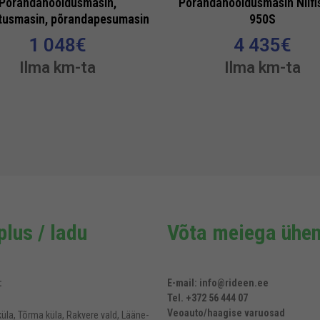
Põrandahooldusmasin,
Põrandahooldusmasin Nilfi
tusmasin, põrandapesumasin
950S
1 048
€
4 435
€
Ilma km-ta
Ilma km-ta
lus / ladu
Võta meiega ühen
:
E-mail: info@rideen.ee
Tel. +372 56 444 07
Veoauto/haagise varuosad
üla, Tõrma küla, Rakvere vald, Lääne-