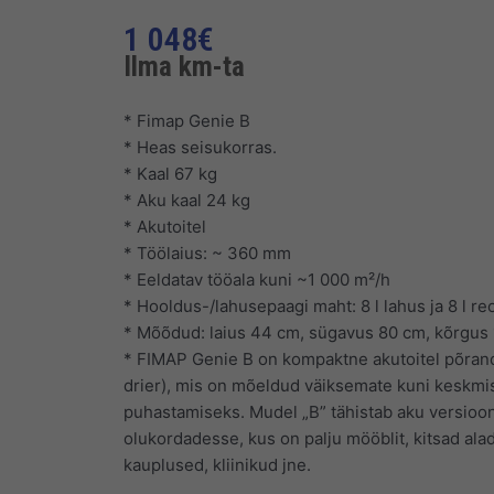
1 048
€
Ilma km-ta
* Fimap Genie B
* Heas seisukorras.
* Kaal 67 kg
* Aku kaal 24 kg
* Akutoitel
* Töölaius: ~ 360 mm
* Eeldatav tööala kuni ~1 000 m²/h
* Hooldus-/lahusepaagi maht: 8 l lahus ja 8 l reo
* Mõõdud: laius 44 cm, sügavus 80 cm, kõrgus
* FIMAP Genie B on kompaktne akutoitel põran
drier), mis on mõeldud väiksemate kuni keskmi
puhastamiseks. Mudel „B” tähistab aku versiooni
olukordadesse, kus on palju mööblit, kitsad alad
kauplused, kliinikud jne.