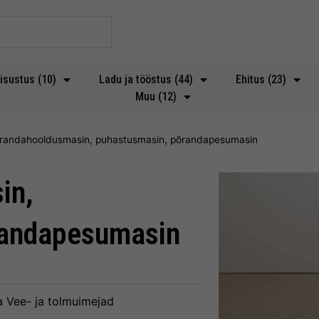
isustus (10)
Ladu ja tööstus (44)
Ehitus (23)
Muu (12)
randahooldusmasin, puhastusmasin, põrandapesumasin
in,
randapesumasin
a
Vee- ja tolmuimejad