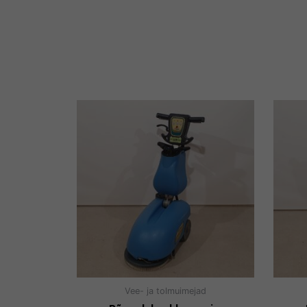
Vee- ja tolmuimejad