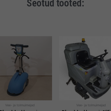
Seotud tooted:
Vee- ja tolmuimejad
Vee- ja tolmuimejad