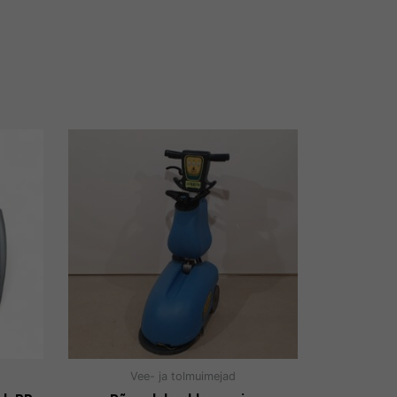
Vee- ja tolmuimejad