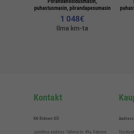
Põrandahooldusmasin,
puhastusmasin, põrandapesumasin
puhas
1 048
€
Ilma km-ta
Kontakt
Kaup
KK-Rideen OÜ
Aadress
Juriidiline aadress: Tallinna tn. 49a, Rakvere
Tööstusk