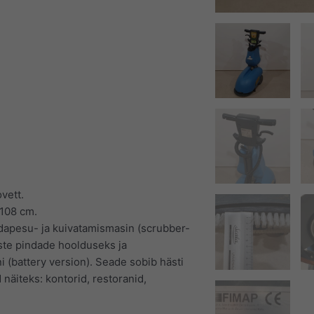
vett.
 108 cm.
dapesu- ja kuivatamismasin (scrubber-
ste pindade hoolduseks ja
 (battery version). Seade sobib hästi
 näiteks: kontorid, restoranid,