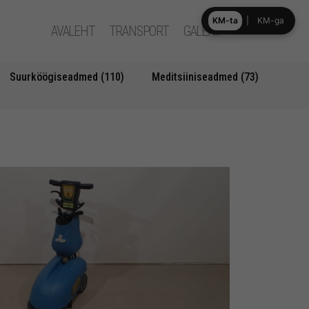
KM-ta
|
KM-ga
AVALEHT
TRANSPORT
GALERII
Suurköögiseadmed (110)
Meditsiiniseadmed (73)