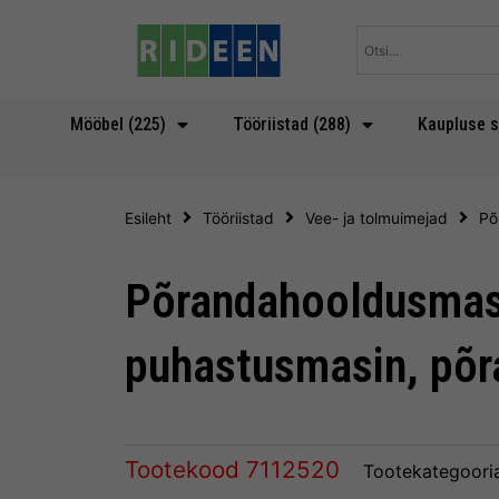
Skip
to
content
Mööbel (225)
Tööriistad (288)
Kaupluse s
Esileht
Tööriistad
Vee- ja tolmuimejad
Põ
Põrandahooldusmas
puhastusmasin, põ
Tootekood
7112520
Tootekategoori