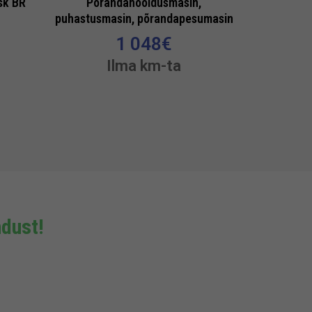
sk BR
Põrandahooldusmasin,
puhastusmasin, põrandapesumasin
1 048
€
Ilma km-ta
dust!