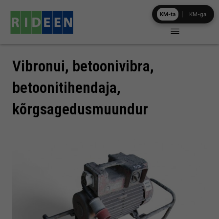
Skip
KM-ta
|
KM-ga
to
content
Vibronui, betoonivibra,
betoonitihendaja,
kõrgsagedusmuundur