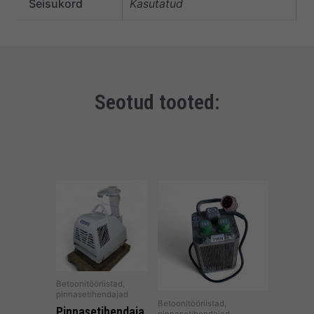
Seisukord
Kasutatud
Seotud tooted:
Betoonitööriistad,
pinnasetihendajad
Betoonitööriistad,
Pinnasetihendaja,
pinnasetihendajad