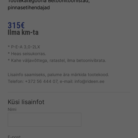
Tootekategooria
Betoonitööriistad,
pinnasetihendajad
315
€
Ilma km-ta
* P-E-A 3,0-2LX
* Heas seisukorras.
* Kahe väljavõttega, ratastel, ilma betoonivibrata.
Lisainfo saamiseks, palume ära märkida tootekood.
Telefon: +372 56 444 07, e-mail: info@rideen.ee
Küsi lisainfot
Nimi
E-post