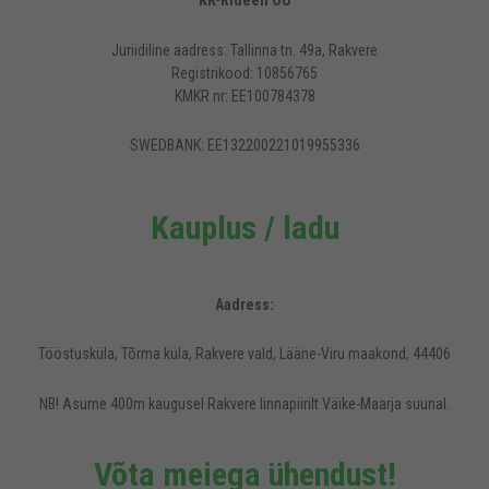
KK-Rideen OÜ
Juriidiline aadress: Tallinna tn. 49a, Rakvere
Registrikood: 10856765
KMKR nr: EE100784378
SWEDBANK: EE132200221019955336
Kauplus / ladu
Aadress:
Tööstusküla, Tõrma küla, Rakvere vald, Lääne-Viru maakond, 44406
NB! Asume 400m kaugusel Rakvere linnapiirilt Väike-Maarja suunal.
Võta meiega ühendust!