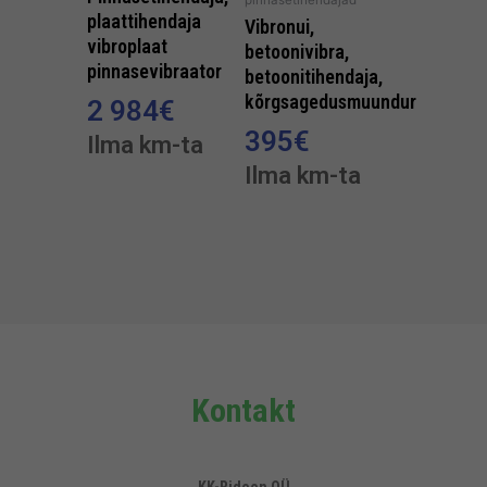
plaattihendaja
Vibronui,
vibroplaat
betoonivibra,
pinnasevibraator
betoonitihendaja,
kõrgsagedusmuundur
2 984
€
395
€
Ilma km-ta
Ilma km-ta
Kontakt