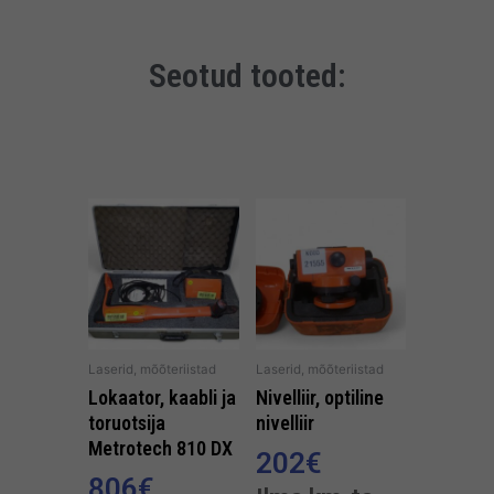
Seotud tooted:
Laserid, mõõteriistad
Laserid, mõõteriistad
Lokaator, kaabli ja
Nivelliir, optiline
toruotsija
nivelliir
Metrotech 810 DX
202
€
806
€