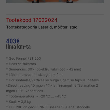
Tootekood
17022024
Tootekategooria
Laserid, mõõteriistad
403
€
Ilma km-ta
* Geo Fennel FET 200
* Heas seisukorras.
* Suurendus: 30× (objektiivi läbimõõt ~ 42 mm)
* Lähim teravustamiskaugus: ~ 2 m
* Horisontaalse/vertikaalse nurga lugemise täpsus: näiteks
«Direct reading 10 mgon / 1′» ja hinnanguline “Estimation 2
mgon / 10″” variantides.
* Töötemperatuur: ~ -20 °C … +45 °C
* Kaal: ~ 3,8 kg
* FET 200 on geo-FENNELi inseneri- ja ehitustöödele