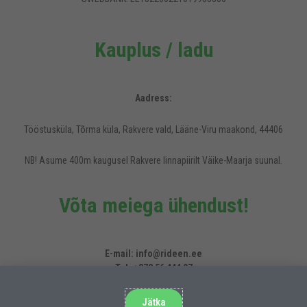
Kauplus / ladu
Aadress:
Tööstusküla, Tõrma küla, Rakvere vald, Lääne-Viru maakond, 44406
NB! Asume 400m kaugusel Rakvere linnapiirilt Väike-Maarja suunal.
Võta meiega ühendust!
Rideen.ee veebilehel kasutatakse küpsiseid, et pakkuda külastajatele
mugavamat kasutajakogemust.
E-mail: info@rideen.ee
Tel. +372 56 444 07
Veoauto/haagise varuosad
E-mail: truckparts@rideen.ee
Jätka