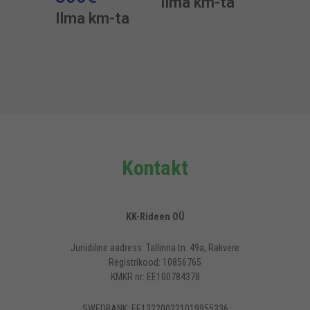
Ilma km-ta
Ilma km-ta
Kontakt
KK-Rideen OÜ
Juriidiline aadress: Tallinna tn. 49a, Rakvere
Registrikood: 10856765
KMKR nr: EE100784378
SWEDBANK: EE132200221019955336