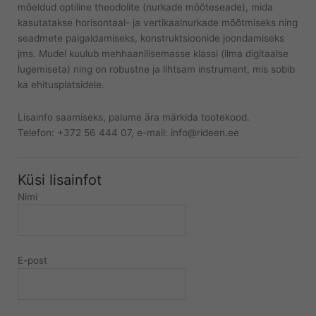
mõeldud optiline theodolite (nurkade mõõteseade), mida
kasutatakse horisontaal- ja vertikaalnurkade mõõtmiseks ning
seadmete paigaldamiseks, konstruktsioonide joondamiseks
jms. Mudel kuulub mehhaanilisemasse klassi (ilma digitaalse
lugemiseta) ning on robustne ja lihtsam instrument, mis sobib
ka ehitusplatsidele.
Lisainfo saamiseks, palume ära märkida tootekood.
Telefon: +372 56 444 07, e-mail: info@rideen.ee
Küsi lisainfot
Nimi
E-post