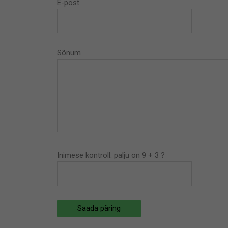
E-post
Sõnum
Inimese kontroll: palju on 9 + 3 ?
Saada päring