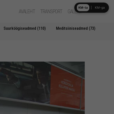
KM-ta
|
KM-ga
AVALEHT
TRANSPORT
GALERII
Suurköögiseadmed (110)
Meditsiiniseadmed (73)