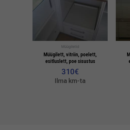
Müügiletid
Müügilett, vitriin, poelett,
M
esitluslett, poe sisustus
310
€
Ilma km-ta