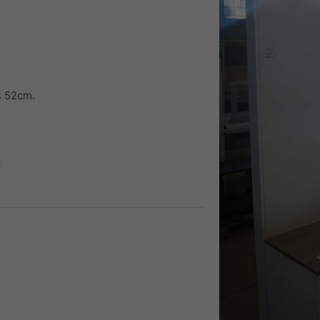
s 52cm.
.