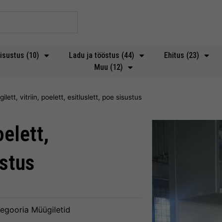
isustus (10)
Ladu ja tööstus (44)
Ehitus (23)
Muu (12)
ilett, vitriin, poelett, esitluslett, poe sisustus
oelett,
ustus
egooria
Müügiletid