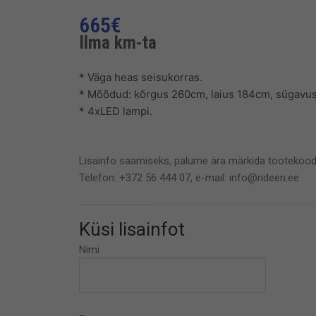
665
€
Ilma km-ta
* Väga heas seisukorras.
* Mõõdud: kõrgus 260cm, laius 184cm, sügavu
* 4xLED lampi.
Lisainfo saamiseks, palume ära märkida tootekood
Telefon: +372 56 444 07, e-mail: info@rideen.ee
Küsi lisainfot
Nimi