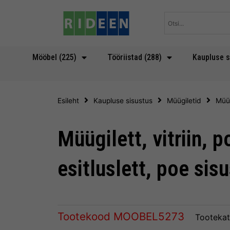
Skip
to
content
Mööbel (225)
Tööriistad (288)
Kaupluse s
Esileht
Kaupluse sisustus
Müügiletid
Müüg
Müügilett, vitriin, p
esitluslett, poe sis
Tootekood
MOOBEL5273
Tootekat