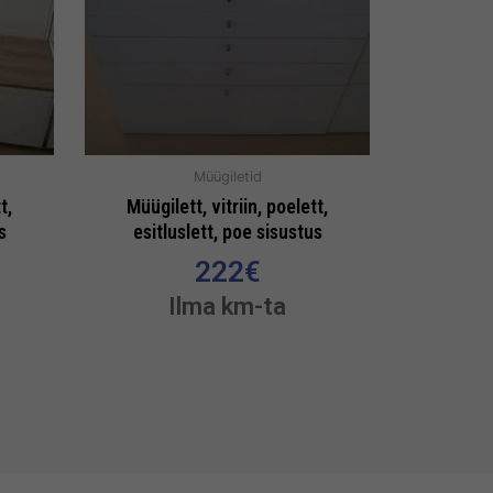
Müügiletid
t,
Müügilett, vitriin, poelett,
s
esitluslett, poe sisustus
222
€
Ilma km-ta