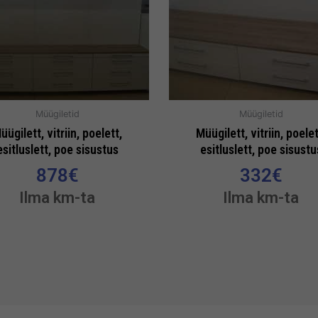
Müügiletid
Müügiletid
üügilett, vitriin, poelett,
Müügilett, vitriin, poelet
esitluslett, poe sisustus
esitluslett, poe sisustu
878
€
332
€
Ilma km-ta
Ilma km-ta