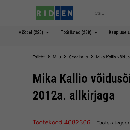
Skip
to
content
Mööbel (225)
Tööriistad (288)
Kaupluse s
Esileht
Muu
Segakaup
Mika Kallio võidu
Mika Kallio võidus
2012a. allkirjaga
Tootekood
4082306
Tootekategoor