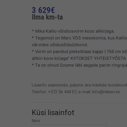
3 629
€
Ilma km-ta
* Mika Kallio võistlusvorm koos allkirjaga.
* Tegemist on Marc VDS meeskonna, kus Kallio 
värvides võidusõiduülikond.
* Vorm on pandud pleksiklaas kappi ( 156 cm kõr
allkiri koos kirjaga” KIITOKSET YHTEISTYÕSTA 
* Ta on olnud Soome läbi aegade parim ringraj
Lisainfo saamiseks, palume ära märkida tootekood
Telefon: +372 56 444 07, e-mail: info@rideen.ee
Küsi lisainfot
Nimi