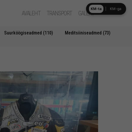
KM-ta
|
KM-ga
AVALEHT
TRANSPORT
GALERII
Suurköögiseadmed (110)
Meditsiiniseadmed (73)