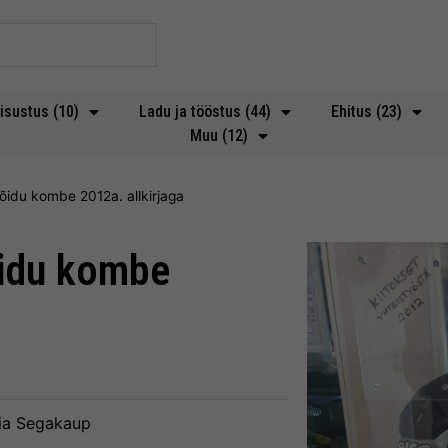
isustus (10)
Ladu ja tööstus (44)
Ehitus (23)
Muu (12)
sõidu kombe 2012a. allkirjaga
õidu kombe
ia
Segakaup