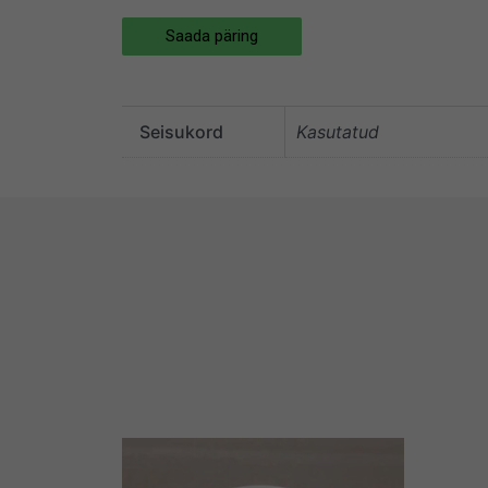
Saada päring
Seisukord
Kasutatud