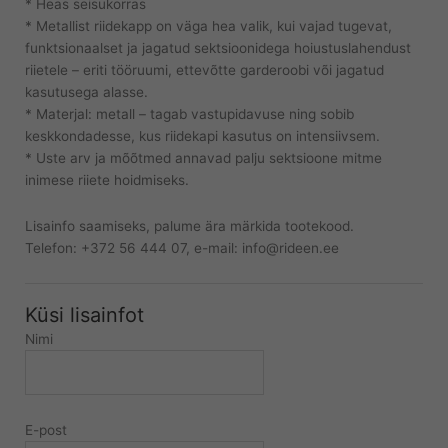
* Heas seisukorras
* Metallist riidekapp on väga hea valik, kui vajad tugevat,
funktsionaalset ja jagatud sektsioonidega hoiustuslahendust
riietele – eriti tööruumi, ettevõtte garderoobi või jagatud
kasutusega alasse.
* Materjal: metall – tagab vastupidavuse ning sobib
keskkondadesse, kus riidekapi kasutus on intensiivsem.
* Uste arv ja mõõtmed annavad palju sektsioone mitme
inimese riiete hoidmiseks.
Lisainfo saamiseks, palume ära märkida tootekood.
Telefon: +372 56 444 07, e-mail: info@rideen.ee
Küsi lisainfot
Nimi
E-post