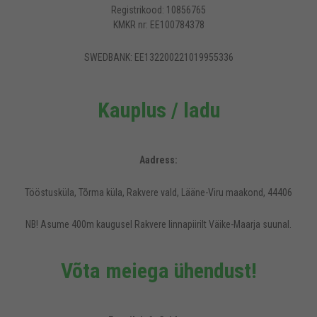
Registrikood: 10856765
KMKR nr: EE100784378
SWEDBANK: EE132200221019955336
Kauplus / ladu
Aadress:
Tööstusküla, Tõrma küla, Rakvere vald, Lääne-Viru maakond, 44406
NB! Asume 400m kaugusel Rakvere linnapiirilt Väike-Maarja suunal.
Võta meiega ühendust!
Rideen.ee veebilehel kasutatakse küpsiseid, et pakkuda külastajatele
mugavamat kasutajakogemust.