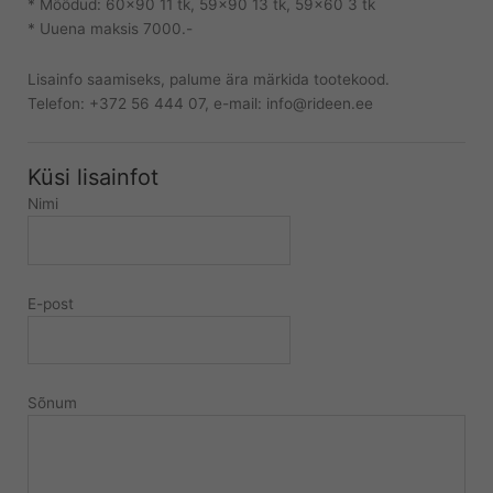
* Mõõdud: 60×90 11 tk, 59×90 13 tk, 59×60 3 tk
* Uuena maksis 7000.-
Lisainfo saamiseks, palume ära märkida tootekood.
Telefon: +372 56 444 07, e-mail: info@rideen.ee
Küsi lisainfot
Nimi
E-post
Sõnum