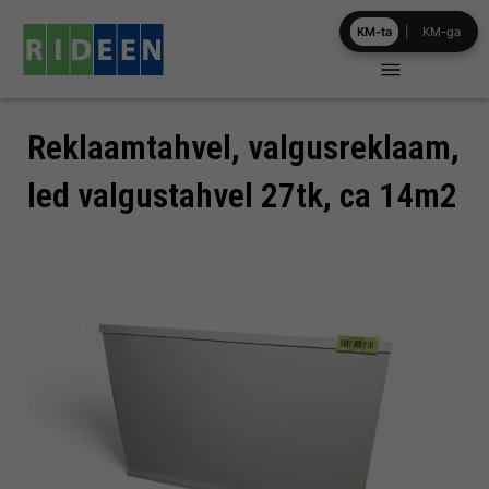
Skip
KM-ta
|
KM-ga
to
content
Reklaamtahvel, valgusreklaam,
led valgustahvel 27tk, ca 14m2