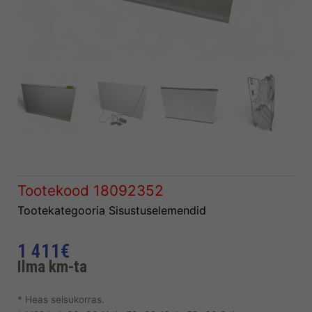
Tootekood
18092352
Tootekategooria
Sisustuselemendid
1 411
€
Ilma km-ta
* Heas seisukorras.