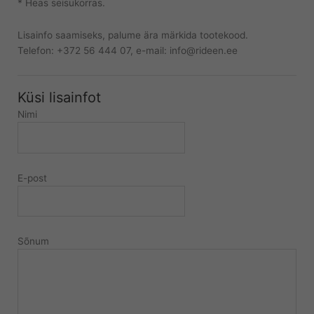
* Heas seisukorras.
Lisainfo saamiseks, palume ära märkida tootekood.
Telefon: +372 56 444 07, e-mail: info@rideen.ee
Küsi lisainfot
Nimi
E-post
Sõnum