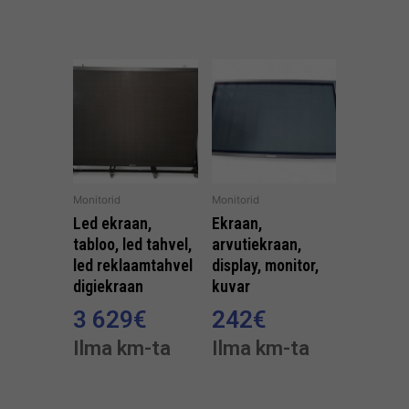
Monitorid
Monitorid
Led ekraan,
Ekraan,
tabloo, led tahvel,
arvutiekraan,
led reklaamtahvel
display, monitor,
digiekraan
kuvar
3 629
€
242
€
Ilma km-ta
Ilma km-ta