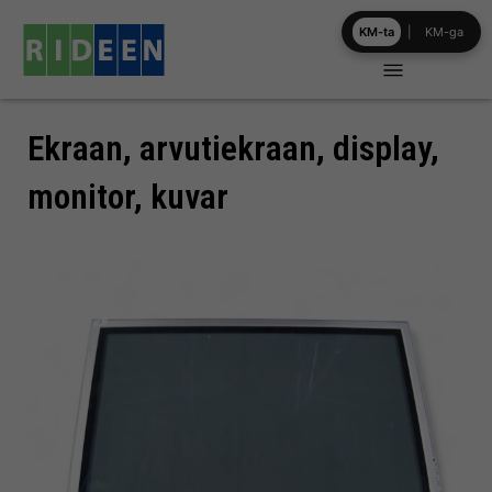
Skip
KM-ta
|
KM-ga
to
content
Ekraan, arvutiekraan, display,
monitor, kuvar