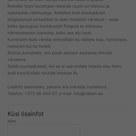
Rohelist tooni kunsttaim rikastab ruumi on tõetruu ja
naturaalse välimusega. Roheline loob teadupärast
lõõgastunud atmosfääri ja lisab interjööri värskust – seda
kõike igasuguse hoolduseta! Paiguta ta mõnesse
hämaramasse toanurka, kuhu see elu toob.
Kunsttaim lisab värske atmosfääri ka näiteks koju, kontorisse,
restorani kui ka hotelli.
Elutruu kunsttaim, mis püsib aastast aastasse ühtviisi
värskena.
Sobib suurepäraselt, kui sa ei saa endale lubada elus taimi,
kuid soovid siiski nautida looduse ilu.
Lisainfo saamiseks, palume ära märkida tootekood.
Telefon: +372 56 444 07, e-mail: info@rideen.ee
Küsi lisainfot
Nimi