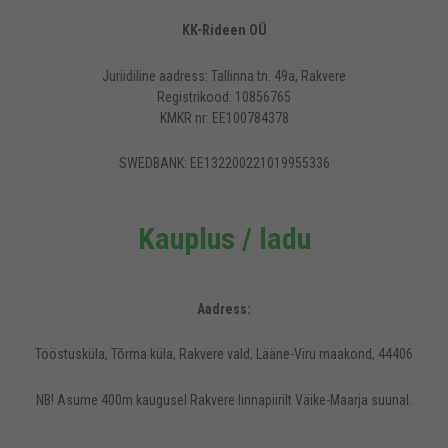
KK-Rideen OÜ
Juriidiline aadress: Tallinna tn. 49a, Rakvere
Registrikood: 10856765
KMKR nr: EE100784378
SWEDBANK: EE132200221019955336
Kauplus / ladu
Aadress:
Tööstusküla, Tõrma küla, Rakvere vald, Lääne-Viru maakond, 44406
NB! Asume 400m kaugusel Rakvere linnapiirilt Väike-Maarja suunal.