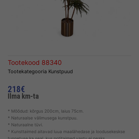
Tootekood
88340
Tootekategooria
Kunstpuud
218
€
Ilma km-ta
* Mõõdud: kõrgus 200cm, laius 75cm.
* Naturaalse välimusega kunstpuu.
* Naturaalne tüvi.
* Kunsttaimed aitavad luua maalähedase ja loodusekeskse
tunnetuse ka seal, kus potitaimed vastu ei peaks.