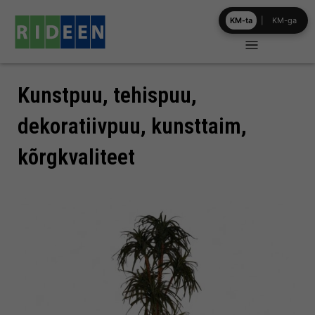
Skip
KM-ta
|
KM-ga
to
content
Kunstpuu, tehispuu,
dekoratiivpuu, kunsttaim,
kõrgkvaliteet