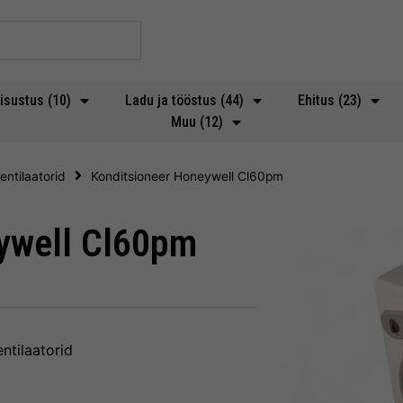
isustus (10)
Ladu ja tööstus (44)
Ehitus (23)
Muu (12)
entilaatorid
Konditsioneer Honeywell Cl60pm
ywell Cl60pm
ntilaatorid