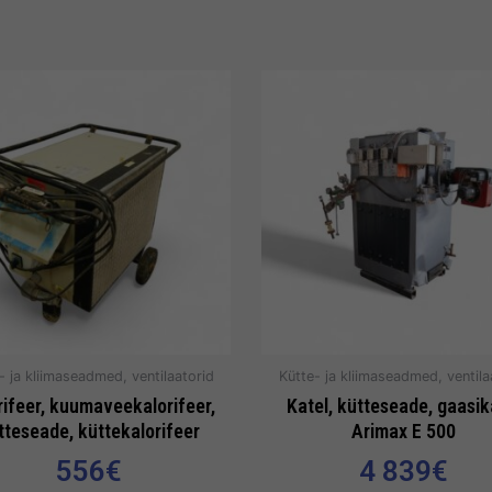
- ja kliimaseadmed, ventilaatorid
Kütte- ja kliimaseadmed, ventila
rifeer, kuumaveekalorifeer,
Katel, kütteseade, gaasik
tteseade, küttekalorifeer
Arimax E 500
556
€
4 839
€