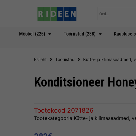
Skip
to
content
Mööbel (225)
Tööriistad (288)
Kaupluse s
Esileht
Tööriistad
Kütte- ja kliimaseadmed, v
Konditsioneer Hone
Tootekood
2071826
Tootekategooria
Kütte- ja kliimaseadmed, ve