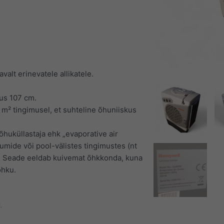
alt erinevatele allikatele.
us 107 cm.
 m² tingimusel, et suhteline õhuniiskus
uküllastaja ehk „evaporative air
mide või pool-välistes tingimustes (nt
s. Seade eeldab kuivemat õhkkonda, kuna
õhku.
.