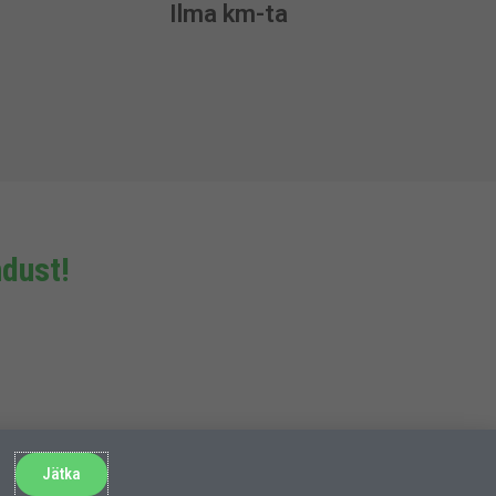
Ilma km-ta
dust!
Jätka