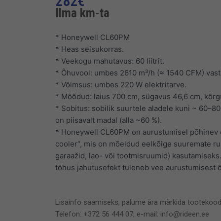
282
€
Ilma km-ta
* Honeywell CL60PM
* Heas seisukorras.
* Veekogu mahutavus: 60 liitrit.
* Õhuvool: umbes 2610 m³/h (≈ 1540 CFM) vastav
* Võimsus: umbes 220 W elektritarve.
* Mõõdud: laius 700 cm, sügavus 46,6 cm, kõrg
* Sobitus: sobilik suurtele aladele kuni ~ 60–80
on piisavalt madal (alla ~60 %).
* Honeywell CL60PM on aurustumisel põhinev õh
cooler“, mis on mõeldud eelkõige suuremate ruu
garaažid, lao- või tootmisruumid) kasutamisek
tõhus jahutusefekt tuleneb vee aurustumisest 
Lisainfo saamiseks, palume ära märkida tootekood
Telefon: +372 56 444 07, e-mail: info@rideen.ee