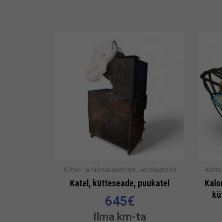
Kütte- ja kliimaseadmed, ventilaatorid
Kütte
Katel, kütteseade, puukatel
Kalo
kü
645
€
Ilma km-ta