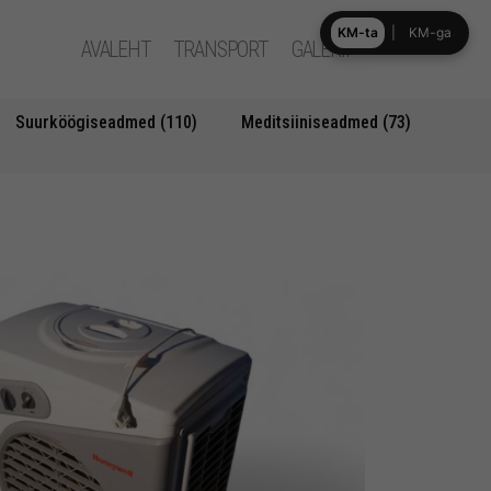
KM-ta
|
KM-ga
AVALEHT
TRANSPORT
GALERII
Suurköögiseadmed (110)
Meditsiiniseadmed (73)