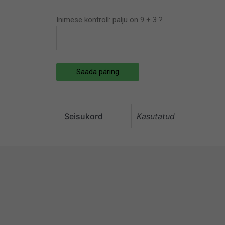
Inimese kontroll: palju on 9 + 3 ?
Saada päring
Seisukord
Kasutatud