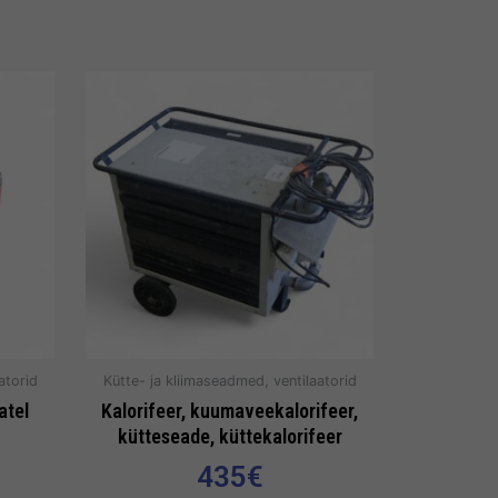
atorid
Kütte- ja kliimaseadmed, ventilaatorid
atel
Kalorifeer, kuumaveekalorifeer,
kütteseade, küttekalorifeer
435
€