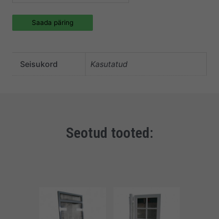
Saada päring
Seisukord
Kasutatud
Seotud tooted: