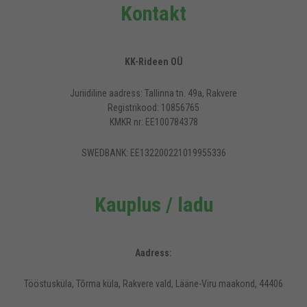
Kontakt
KK-Rideen OÜ
Juriidiline aadress: Tallinna tn. 49a, Rakvere
Registrikood: 10856765
KMKR nr: EE100784378
SWEDBANK: EE132200221019955336
Kauplus / ladu
Aadress:
Tööstusküla, Tõrma küla, Rakvere vald, Lääne-Viru maakond, 44406