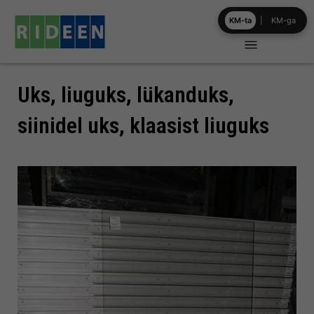
Skip
KM-ta
|
KM-ga
to
content
Uks, liuguks, lükanduks,
siinidel uks, klaasist liuguks