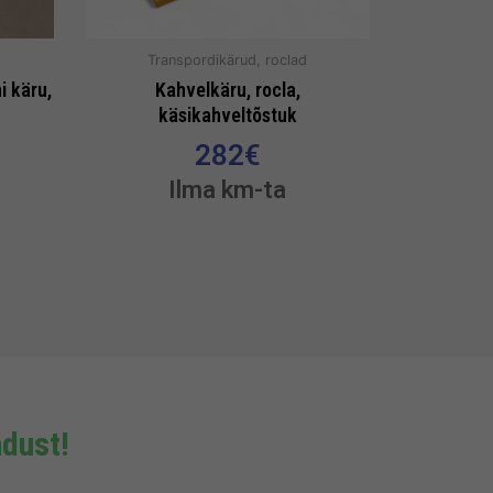
Transpordikärud, roclad
i käru,
Kahvelkäru, rocla,
käsikahveltõstuk
282
€
Ilma km-ta
dust!