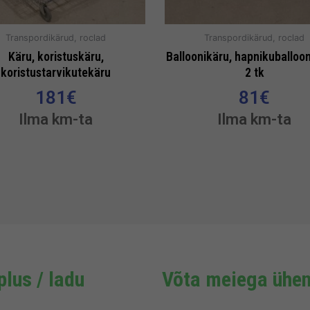
Transpordikärud, roclad
Transpordikärud, roclad
Käru, koristuskäru,
Balloonikäru, hapnikuballoon
koristustarvikutekäru
2 tk
181
€
81
€
Ilma km-ta
Ilma km-ta
lus / ladu
Võta meiega ühen