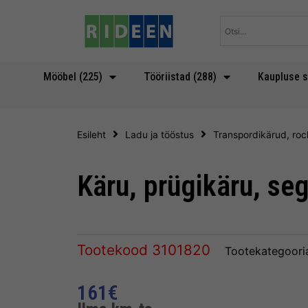
Skip
to
content
Mööbel (225)
Tööriistad (288)
Kaupluse s
Esileht
Ladu ja tööstus
Transpordikärud, roc
Käru, prügikäru, se
Tootekood
3101820
Tootekategoori
161
€