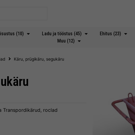
isustus (10)
Ladu ja tööstus (45)
Ehitus (23)
Muu (12)
lad
Käru, prügikäru, segukäru
gukäru
a
Transpordikärud, roclad