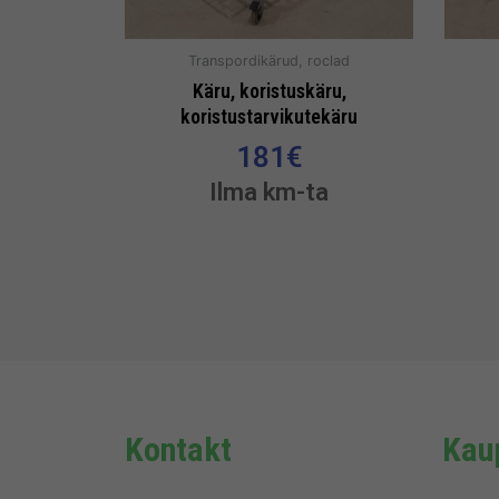
Transpordikärud, roclad
Käru, koristuskäru,
koristustarvikutekäru
181
€
Ilma km-ta
Kontakt
Kaup