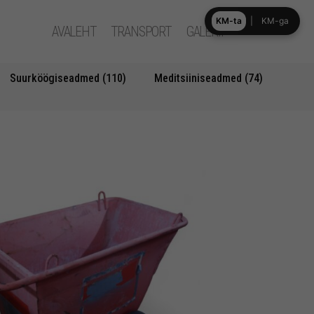
KM-ta
|
KM-ga
AVALEHT
TRANSPORT
GALERII
Suurköögiseadmed (110)
Meditsiiniseadmed (74)