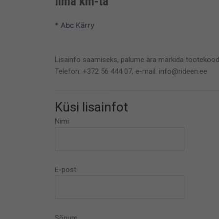
Ilma km-ta
* Abc Kärry
Lisainfo saamiseks, palume ära märkida tootekood
Telefon: +372 56 444 07, e-mail: info@rideen.ee
Küsi lisainfot
Nimi
E-post
Sõnum