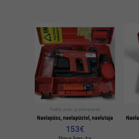
Trellid, puur- ja piikvasarad
Naelapüss, naelapüstol, naelutaja
Naela
153
€
Ilma km-ta