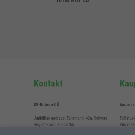
Kontakt
Kaup
KK-Rideen OÜ
Aadress
Juriidiline aadress: Tallinna tn. 49a, Rakvere
Tööstusk
Registrikood: 10856765
Viru maa
KMKR nr: EE100784378