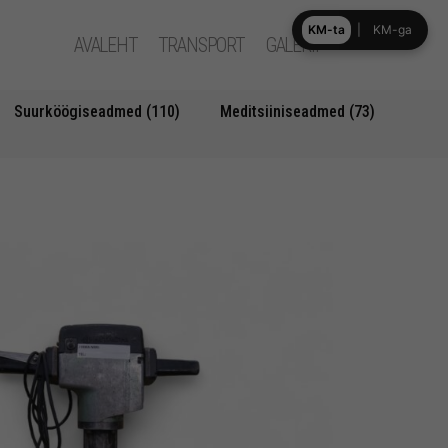
KM-ta
|
KM-ga
AVALEHT
TRANSPORT
GALERII
Suurköögiseadmed (110)
Meditsiiniseadmed (73)