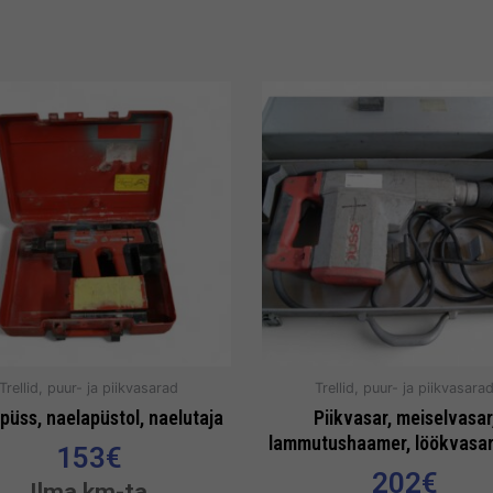
Trellid, puur- ja piikvasarad
Trellid, puur- ja piikvasara
püss, naelapüstol, naelutaja
Piikvasar, meiselvasar
lammutushaamer, löökvasar
153
€
202
€
Ilma km-ta