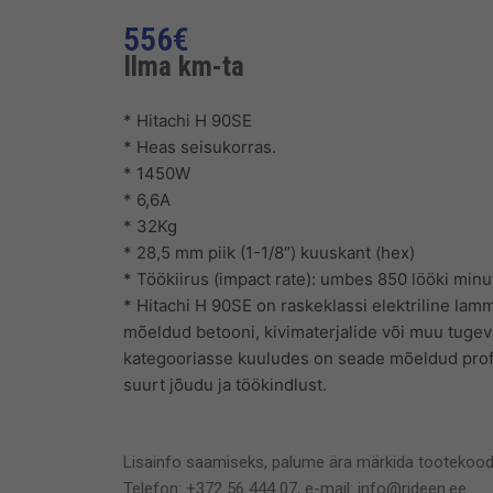
556
€
Ilma km-ta
* Hitachi H 90SE
* Heas seisukorras.
* 1450W
* 6,6A
* 32Kg
* 28,5 mm piik (1-1/8″) kuuskant (hex)
* Töökiirus (impact rate): umbes 850 lööki minu
* Hitachi H 90SE on raskeklassi elektriline la
mõeldud betooni, kivimaterjalide või muu tuge
kategooriasse kuuludes on seade mõeldud profe
suurt jõudu ja töökindlust.
Lisainfo saamiseks, palume ära märkida tootekood
Telefon: +372 56 444 07, e-mail: info@rideen.ee