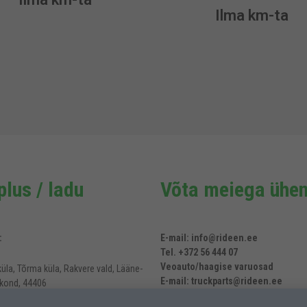
Ilma km-ta
lus / ladu
Võta meiega ühen
:
E-mail: info@rideen.ee
Tel. +372 56 444 07
Veoauto/haagise varuosad
üla, Tõrma küla, Rakvere vald, Lääne-
E-mail: truckparts@rideen.ee
kond, 44406