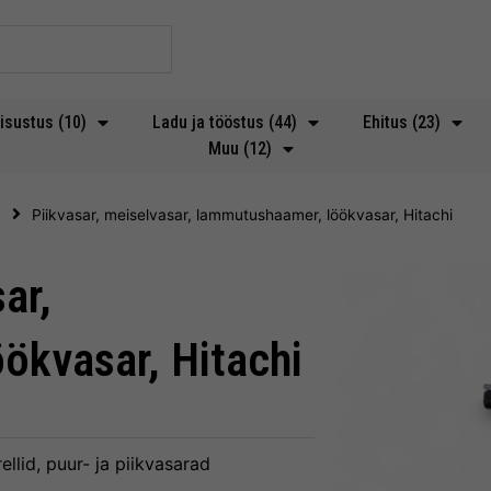
isustus (10)
Ladu ja tööstus (44)
Ehitus (23)
Muu (12)
d
Piikvasar, meiselvasar, lammutushaamer, löökvasar, Hitachi
ar,
ökvasar, Hitachi
rellid, puur- ja piikvasarad