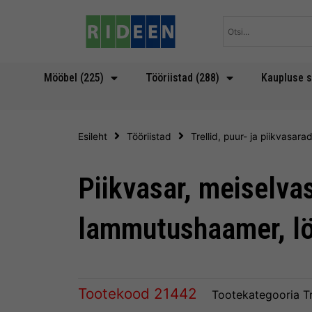
Skip
to
content
Mööbel (225)
Tööriistad (288)
Kaupluse s
Esileht
Tööriistad
Trellid, puur- ja piikvasara
Piikvasar, meiselvas
lammutushaamer, lö
Tootekood
21442
Tootekategooria
T