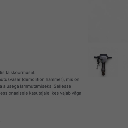
tis täiskoormusel.
mmutusvasar (demolition hammer), mis on
va alusega lammutamiseks. Sellesse
ssionaalsele kasutajale, kes vajab väga
.