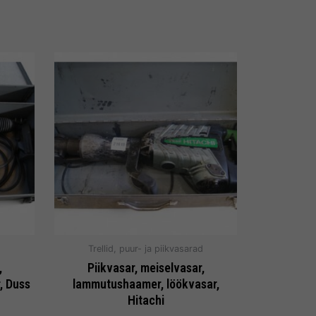
d
Trellid, puur- ja piikvasarad
,
Piikvasar, meiselvasar,
, Duss
lammutushaamer, löökvasar,
Hitachi