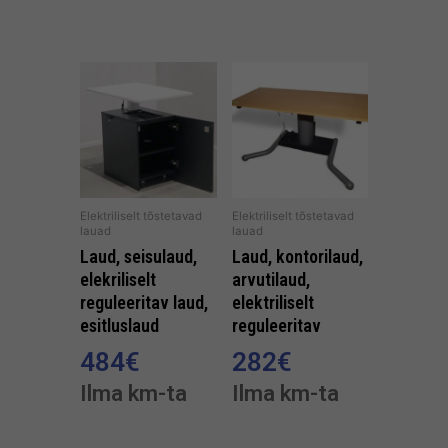
Elektriliselt tõstetavad
Elektriliselt tõstetavad
lauad
lauad
Laud, seisulaud,
Laud, kontorilaud,
elekriliselt
arvutilaud,
reguleeritav laud,
elektriliselt
esitluslaud
reguleeritav
484
€
282
€
Ilma km-ta
Ilma km-ta