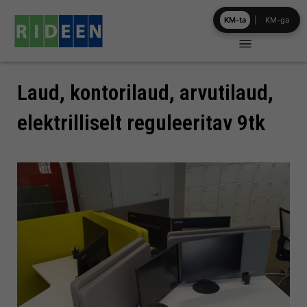
Skip
KM-ta
|
KM-ga
to
content
Laud, kontorilaud, arvutilaud,
elektrilliselt reguleeritav 9tk