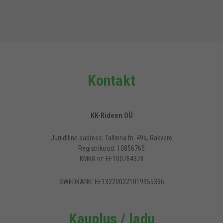
Kontakt
KK-Rideen OÜ
Juriidiline aadress: Tallinna tn. 49a, Rakvere
Registrikood: 10856765
KMKR nr: EE100784378
SWEDBANK: EE132200221019955336
Kauplus / ladu