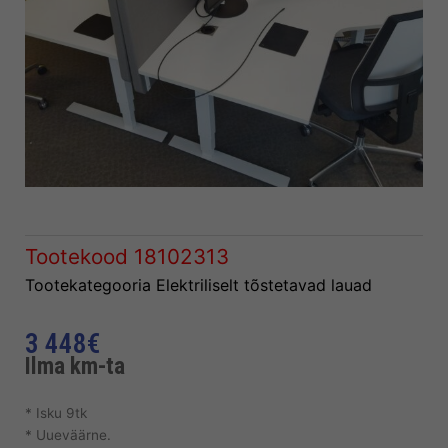
Tootekood
18102313
Tootekategooria
Elektriliselt tõstetavad lauad
3 448
€
Ilma km-ta
* Isku 9tk
* Uueväärne.