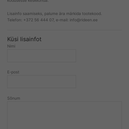
kodusesse keskkonda.
Lisainfo saamiseks, palume ära märkida tootekood.
Telefon: +372 56 444 07, e-mail: info@rideen.ee
Küsi lisainfot
Nimi
E-post
Sõnum