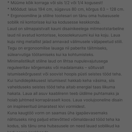
* Müüme kõik korraga või siis 1/2 või 1/4 kogusest!
* Mõõdud: laius 194 cm, sügavus 80 cm, kõrgus 63 – 128 cm.
* Ergonoomiline ja stiilne tootesari on tänu oma hubasusele
sobilik nii kontorisse kui ka kodusesse keskkonda.
Laud on silmapaistvalt kauni disainikeelega mitmeotstarbeline
laud nii avatud kontorisse, koosolekuruumi kui ka koju. Laua
kuju ning metallist jalad annavad välimusele väljapeetud stiili.
Tegu on ergonoomilise lauaga nii paberite täitmiseks,
sülearvutiga töötamiseks kui ka kohtumisteks.
Minimalistlikult stiilne laud on lihtsa nupulevajutusega
reguleeritav kõrgemaks või madalamaks – sõltuvalt
istumisekõrgusest või soovist hoopis püsti seistes tööd teha.
Kui tundidepikkusest istumisest hakkab keha väsima, siis
vahelduseks seistes tööd teha aitab energial taas liikuma
hakata. Laua all asuv kaablirenn teeb üldilme puhtamaks ja
hoiab juhtmed korrapäraselt koos. Laua voolujooneline disain
on inspireeritud ümaratest kivi vormidest.
Kuna kaugtöö vorm on saamas üha igapäevasemaks
nähtuseks ning paljud ettevõtted võimaldavad tööd teha ka
kodus, siis tänu oma hubasusele on need lauad sobilikud ka