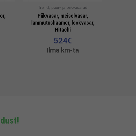
d
Trellid, puur- ja piikvasarad
or,
Piikvasar, meiselvasar,
lammutushaamer, löökvasar,
Hitachi
524
€
Ilma km-ta
dust!