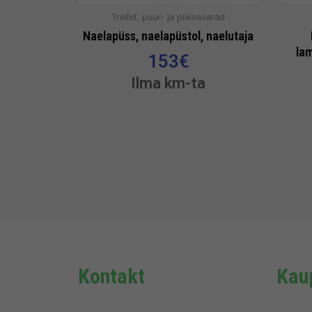
Trellid, puur- ja piikvasarad
Naelapüss, naelapüstol, naelutaja
la
153
€
Ilma km-ta
Kontakt
Kaup