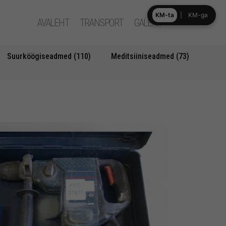
KM-ta
|
KM-ga
AVALEHT
TRANSPORT
GALERII
Suurköögiseadmed (110)
Meditsiiniseadmed (73)