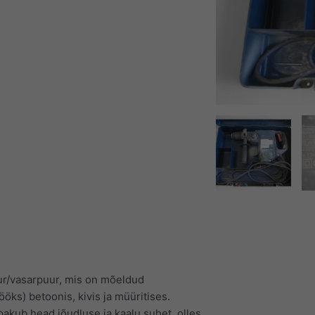
r/vasarpuur, mis on mõeldud
ks) betoonis, kivis ja müüritises.
akub head jõudluse ja kaalu suhet, olles