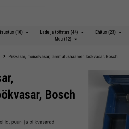
isustus (10)
Ladu ja tööstus (44)
Ehitus (23)
Muu (12)
d
Piikvasar, meiselvasar, lammutushaamer, löökvasar, Bosch
ar,
ökvasar, Bosch
ellid, puur- ja piikvasarad