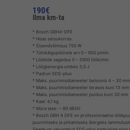
190
€
Ilma km-ta
* Bosch GBH4-DFE
* Heas seisukorras.
* Sisendvõimsus 750 W
* Tühikäigupöörete arv 0 – 650 p/min
* Löökide sagedus 0 – 3900 löök/min
* Löögienergia umbes 3,5 J
* Padrun SDS-plus
* Maks. puurimisdiameeter betoonis 4 – 30 mm
* Maks. puurimisdiameeter terases kuni 13 mm
* Maks. puurimisdiameeter puidus kuni 30 mm
* Kaal: 4,1 kg
* Müra tase: ~ 89 dB(A)
* Bosch GBH 4 DFE on professionaalne löökpuu
puurimiseks ja piikamiseks (kergeks lammutustöö
Seade on varustatud SDS-plus padruniga ning p