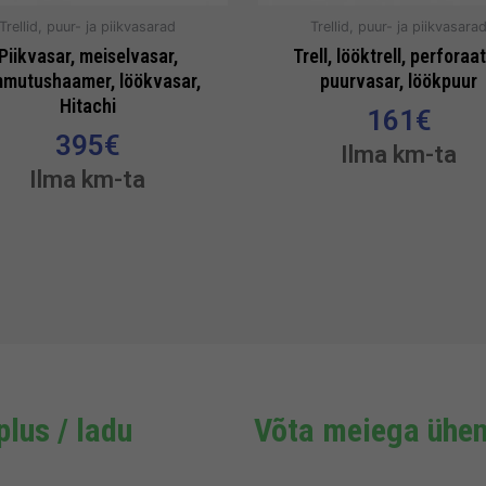
Trellid, puur- ja piikvasarad
Trellid, puur- ja piikvasara
Piikvasar, meiselvasar,
Trell, lööktrell, perforaat
mmutushaamer, löökvasar,
puurvasar, löökpuur
Hitachi
161
€
395
€
Ilma km-ta
Ilma km-ta
lus / ladu
Võta meiega ühen