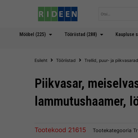
Skip
to
content
Mööbel (225)
Tööriistad (288)
Kaupluse s
Esileht
Tööriistad
Trellid, puur- ja piikvasara
Piikvasar, meiselvas
lammutushaamer, lö
Tootekood
21615
Tootekategooria
Tr