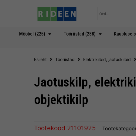
Skip
to
content
Mööbel (225)
Tööriistad (288)
Kaupluse s
Esileht
Tööriistad
Elektrikilbid, jaotuskilbid
Jaotuskilp, elektriki
objektikilp
Tootekood
21101925
Tootekategoor