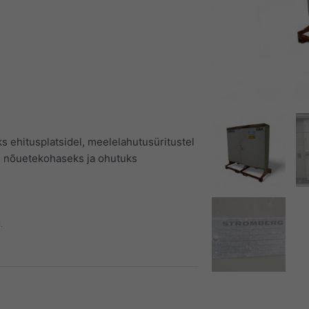
ks ehitusplatsidel, meelelahutusüritustel
se nõuetekohaseks ja ohutuks
.