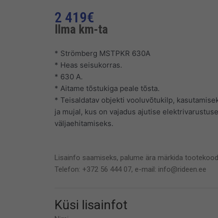
2 419
€
Ilma km-ta
* Strömberg MSTPKR 630A
* Heas seisukorras.
* 630 A.
* Aitame tõstukiga peale tõsta.
* Teisaldatav objekti vooluvõtukilp, kasutamise
ja mujal, kus on vajadus ajutise elektrivarustu
väljaehitamiseks.
Lisainfo saamiseks, palume ära märkida tootekood
Telefon: +372 56 444 07, e-mail: info@rideen.ee
Küsi lisainfot