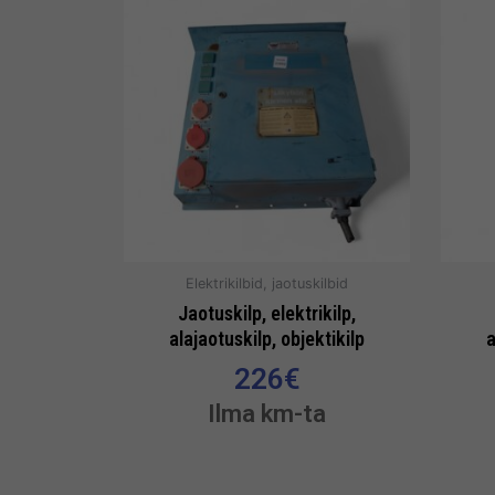
Elektrikilbid, jaotuskilbid
Jaotuskilp, elektrikilp,
alajaotuskilp, objektikilp
a
226
€
Ilma km-ta