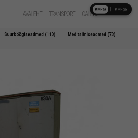
KM-ta
|
KM-ga
AVALEHT
TRANSPORT
GALERII
Suurköögiseadmed (110)
Meditsiiniseadmed (73)