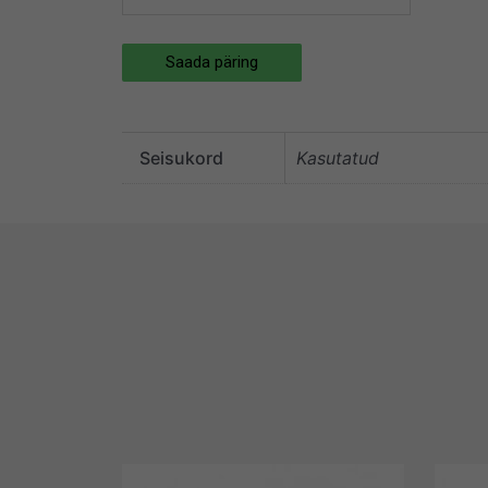
Saada päring
Seisukord
Kasutatud