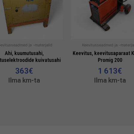
evitusseadmed ja -materjalid
Keevitusseadmed ja -materja
Ahi, kuumutusahi,
Keevitus, keevitusaparaat 
tuselektroodide kuivatusahi
Promig 200
363
€
1 613
€
Ilma km-ta
Ilma km-ta