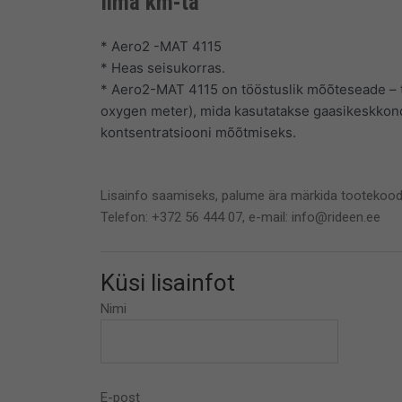
Ilma km-ta
* Aero2 -MAT 4115
* Heas seisukorras.
* Aero2-MAT 4115 on tööstuslik mõõteseade – 
oxygen meter), mida kasutatakse gaasikeskkon
kontsentratsiooni mõõtmiseks.
Lisainfo saamiseks, palume ära märkida tootekood
Telefon: +372 56 444 07, e-mail: info@rideen.ee
Küsi lisainfot
Nimi
E-post