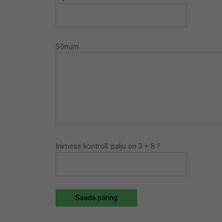
Sõnum
Inimese kontroll: palju on 3 + 8 ?
Saada päring