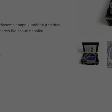
täpsemalt hapnikumõõtja (residual
dades ülejäänud hapniku
.