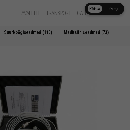
KM-ta
|
KM-ga
AVALEHT
TRANSPORT
GALERII
Suurköögiseadmed (110)
Meditsiiniseadmed (73)