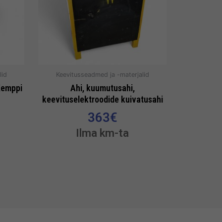
lid
Keevitusseadmed ja -materjalid
Kemppi
Ahi, kuumutusahi,
keevituselektroodide kuivatusahi
363
€
Ilma km-ta