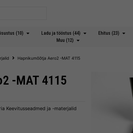
isustus (10)
Ladu ja tööstus (44)
Ehitus (23)
Muu (12)
jalid
Hapnikumõõtja Aero2 -MAT 4115
o2 -MAT 4115
ia
Keevitusseadmed ja -materjalid